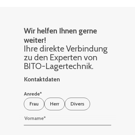
Wir helfen Ihnen gerne
weiter!
Ihre di­rek­te Ver­bin­dung
zu den Ex­per­ten von
BITO-La­ger­tech­nik.
Kontaktdaten
Anrede
*
Frau
Herr
Divers
Vorname
*