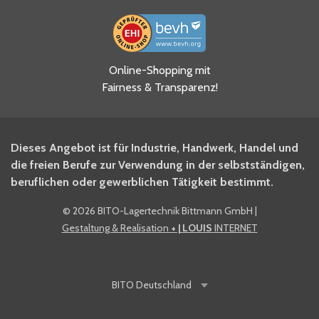
Ja, ich habe die
Online-Shopping mit
Datenschutzhinweise gelesen
Fairness & Transparenz!
und akzeptiere diese.
*
Ja, ich möchte mich für den
Dieses Angebot ist für Industrie, Handwerk, Handel und
BITO Newsletter Fachwissen
die freien Berufe zur Verwendung in der selbstständigen,
Intralogistiker anmelden.
beruflichen oder gewerblichen Tätigkeit bestimmt.
©
2026 BITO-Lagertechnik Bittmann GmbH
|
Ja, ich möchte mich für den
Gestaltung & Realisation
+ | LOUIS
INTERNET
BITO Shop-Newsletter
anmelden und keine Aktionen
und Rabatte mehr verpassen.
BITO
Deutschland
Anti-Robot Verification