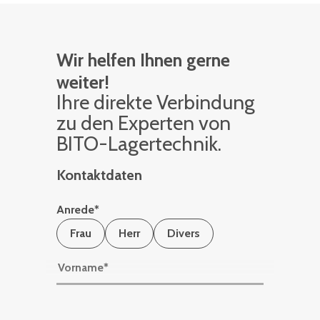
Wir helfen Ihnen gerne
weiter!
Ihre di­rek­te Ver­bin­dung
zu den Ex­per­ten von
BITO-La­ger­tech­nik.
Kontaktdaten
Anrede
*
Frau
Herr
Divers
Vorname
*