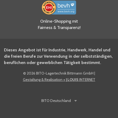
Ja, ich habe die
Online-Shopping mit
Datenschutzhinweise gelesen
Fairness & Transparenz!
und akzeptiere diese.
*
Ja, ich möchte mich für den
Dieses Angebot ist für Industrie, Handwerk, Handel und
BITO Newsletter Fachwissen
die freien Berufe zur Verwendung in der selbstständigen,
Intralogistiker anmelden.
beruflichen oder gewerblichen Tätigkeit bestimmt.
©
2026 BITO-Lagertechnik Bittmann GmbH
|
Ja, ich möchte mich für den
Gestaltung & Realisation
+ | LOUIS
INTERNET
BITO Shop-Newsletter
anmelden und keine Aktionen
und Rabatte mehr verpassen.
BITO
Deutschland
Anti-Robot Verification
Click to start verification