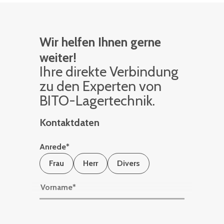
Wir helfen Ihnen gerne
weiter!
Ihre di­rek­te Ver­bin­dung
zu den Ex­per­ten von
BITO-La­ger­tech­nik.
Kontaktdaten
Anrede
*
Frau
Herr
Divers
Vorname
*