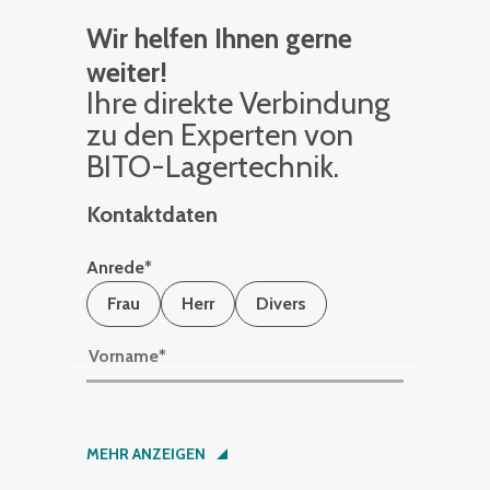
Wir helfen Ihnen gerne
weiter!
Ihre di­rek­te Ver­bin­dung
zu den Ex­per­ten von
BITO-La­ger­tech­nik.
Kontaktdaten
Anrede
*
Frau
Herr
Divers
Vorname
*
Nachname
*
MEHR ANZEIGEN