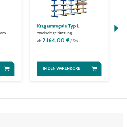
Kragarmregale Typ L
R
5 mm
zweiseitige Nutzung
m
2.164,00 €
ab
/ Stk.
a
IN DEN WARENKORB