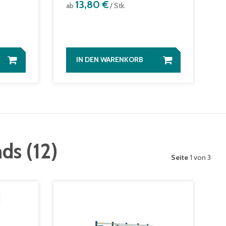
1
13,80 €
ab
/ Stk.
a
IN DEN WARENKORB
nds
(
12
)
Seite
1 von 3