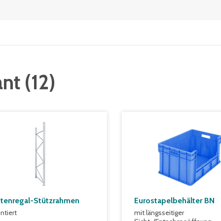
ant
(
12
)
ttenregal-Stützrahmen
Eurostapelbehälter BN
tiert
mit längsseitiger