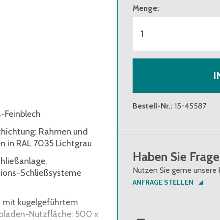
Menge
:
I
Bestell-Nr.
:
15-45587
s-Feinblech
schichtung: Rahmen und
n in RAL 7035 Lichtgrau
Haben Sie Frage
chließanlage,
Nutzen Sie gerne unsere 
ations-Schließsysteme
ANFRAGE STELLEN
 mit kugelgeführtem
hubladen-Nutzfläche: 500 x