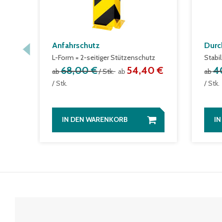
Anfahrschutz
Durc
L-Form = 2-seitiger Stützenschutz
Stabi
68,00 €
54,40 €
4
ab
/ Stk.
ab
ab
/ Stk.
/ Stk.
IN DEN WARENKORB
I