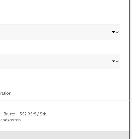
uration
.
Brutto
:
1.552,95 €
/
Stk.
sandkosten