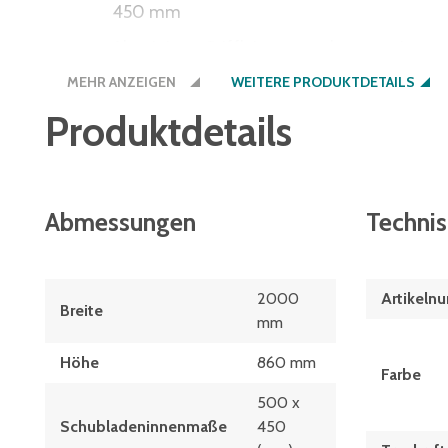
450 mm
Aluminium-Griffleisten werden montiert an
MEHR ANZEIGEN
Arbeitsplatten aus Buche-Multiplex 40 mm
WEITERE PRODUKTDETAILS
wasserfest und verzugsfest
Produktdetails
weitere Ausführungen und Einteilungsmater
Einzelteil-Lieferung ermöglicht eine varia
Schubladenschränke und der Werkbankfüß
Abmessungen
Techni
einfacher Ausgleich von Bodenunebenheite
Gleiter an den Füßen
2000
Artikeln
Breite
mm
Höhe
860 mm
Farbe
500 x
Schubladeninnenmaße
450