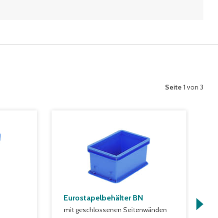
Seite
1 von 3
Eurostapelbehälter BN
R
mit geschlossenen Seitenwänden
C