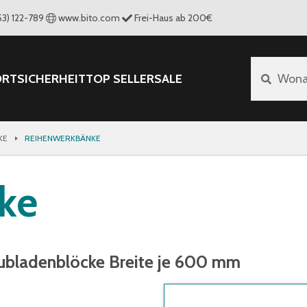
53) 122-789
www.bito.com
Frei-Haus ab 200€
ORT
SICHERHEIT
TOP SELLER
SALE
Wona
KE
REIHENWERKBÄNKE
ke
hubladenblöcke Breite je 600 mm