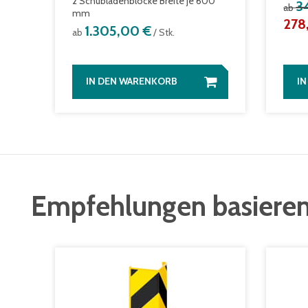
2 Schubladenblöcke Breite je 600
3
ab
mm
278
1.305,00 €
ab
/ Stk.
IN DEN WARENKORB
I
Empfehlungen basieren