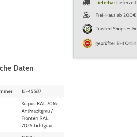
Lieferbar
Lieferzeit
geliefert
Frei-Haus ab 200€
 mehrschichtverleimt -
Trusted Shops — Ihr
geprüfter EHI Onli
ial auf Anfrage
ble Anordnung der
e
sche Daten
n durch Niveauausgleichs-
ummer
15-45587
Korpus RAL 7016
Anthrazitgrau /
Fronten RAL
7035 Lichtgrau