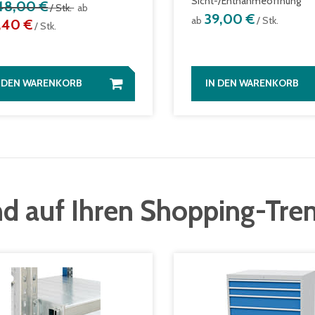
Sicht-/Entnahmeöffnung
48,00 €
/ Stk.
ab
39,00 €
ab
/ Stk.
,40 €
/ Stk.
N DEN WARENKORB
IN DEN WARENKORB
d auf Ihren Shopping-Tre