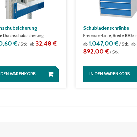
hschubsicherung
Schubladenschränke
le Durchschubsicherung
Premium-Linie, Breite 100
0,60 €
32,48 €
1.047,00 €
/ Stk.
ab
ab
/ Stk.
ab
892,00 €
/ Stk.
N DEN WARENKORB
IN DEN WARENKORB