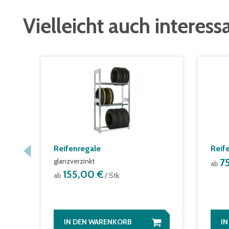
Vielleicht auch interess
Reifenregale
Reife
glanzverzinkt
7
ab
155,00 €
ab
/ Stk.
IN DEN WARENKORB
I