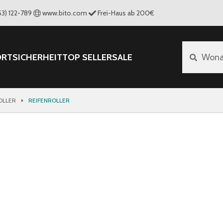
53) 122-789
www.bito.com
Frei-Haus ab 200€
ORT
SICHERHEIT
TOP SELLER
SALE
Wona
OLLER
REIFENROLLER