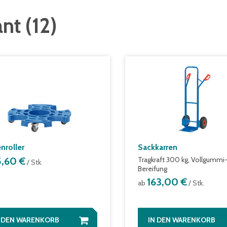
ant
(
12
)
nroller
Sackkarren
5,60 €
Tragkraft 300 kg, Vollgummi
/ Stk.
Bereifung
163,00 €
ab
/ Stk.
N DEN WARENKORB
IN DEN WARENKORB