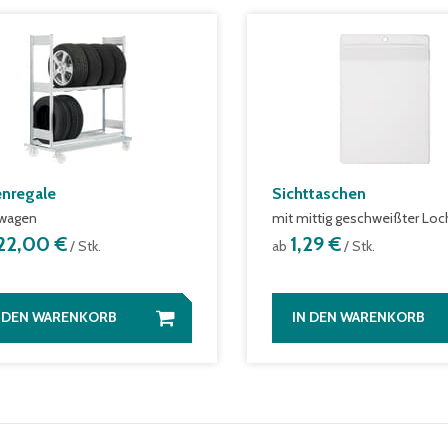
enregale
Sichttaschen
lwagen
mit mittig geschweißter Lo
22,00 €
1,29 €
/ Stk.
ab
/ Stk.
N DEN WARENKORB
IN DEN WARENKORB