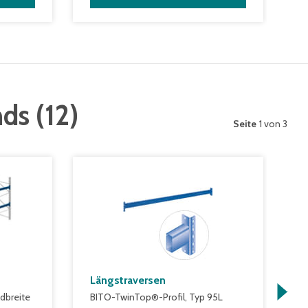
nds
(
12
)
Seite
1 von 3
Längstraversen
K
dbreite
BITO-TwinTop®-Profil, Typ 95L
m