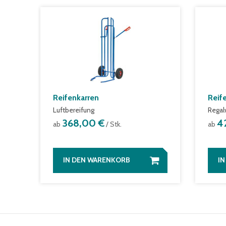
Reifenkarren
Reif
Luftbereifung
Rega
368,00 €
4
ab
/ Stk.
ab
IN DEN WARENKORB
I