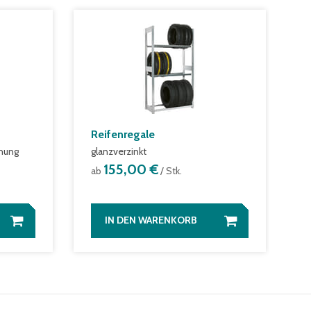
Reifenregale
chung
glanzverzinkt
155,00 €
ab
/ Stk.
IN DEN WARENKORB