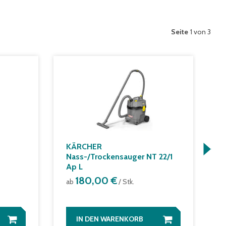
Seite
1 von 3
KÄRCHER
M
Nass-/Trockensauger NT 22/1
-
m
Ap L
K
180,00 €
ab
/ Stk.
a
IN DEN WARENKORB