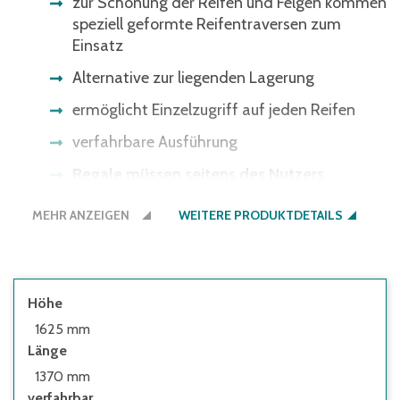
zur Schonung der Reifen und Felgen kommen
speziell geformte Reifentraversen zum
Einsatz
Alternative zur liegenden Lagerung
ermöglicht Einzelzugriff auf jeden Reifen
verfahrbare Ausführung
Regale müssen seitens des Nutzers
ausreichend gegen Kippen gesichert
MEHR ANZEIGEN
werden:
WEITERE PRODUKTDETAILS
• wenn die Höhe des obersten Fachbodens
im Verhältnis zur Regaltiefe größer 5:1 ist
• wenn Regale mit Flügeltüren eingesetzt
Höhe
werden, deren Höhen-/Tiefenverhältnis
1625 mm
größer 4:1 ist
Länge
• wenn Regale mit herausziehbaren
1370 mm
Elementen (z.B. Schubladen) und Regale mit
verfahrbar