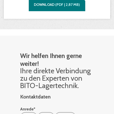
DOWNLOAD
(
PDF |
2,87
MB)
Wir helfen Ihnen gerne
weiter!
Ihre di­rek­te Ver­bin­dung
zu den Ex­per­ten von
BITO-La­ger­tech­nik.
Kontaktdaten
Anrede
*