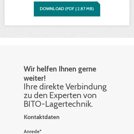
DOWNLOAD
(
PDF |
2,87
MB)
Wir helfen Ihnen gerne
weiter!
Ihre di­rek­te Ver­bin­dung
zu den Ex­per­ten von
BITO-La­ger­tech­nik.
Kontaktdaten
Anrede
*