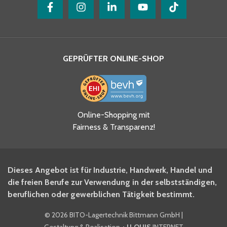
GEPRÜFTER ONLINE-SHOP
Ja, ich habe die
Online-Shopping mit
Datenschutzhinweise gelesen
Fairness & Transparenz!
und akzeptiere diese.
*
Ja, ich möchte mich für den
Dieses Angebot ist für Industrie, Handwerk, Handel und
BITO Newsletter Fachwissen
die freien Berufe zur Verwendung in der selbstständigen,
Intralogistiker anmelden.
beruflichen oder gewerblichen Tätigkeit bestimmt.
©
2026 BITO-Lagertechnik Bittmann GmbH
|
Ja, ich möchte mich für den