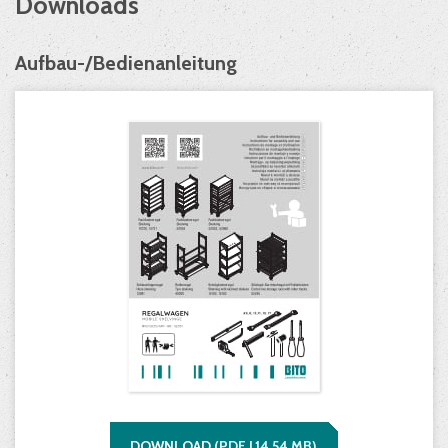
Downloads
Aufbau-/Bedienanleitung
DOWNLOAD
(
PDF |
14,54
MB)