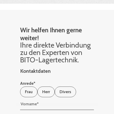
Wir helfen Ihnen gerne
weiter!
Ihre di­rek­te Ver­bin­dung
zu den Ex­per­ten von
BITO-La­ger­tech­nik.
Kontaktdaten
Anrede
*
Frau
Herr
Divers
Vorname
*