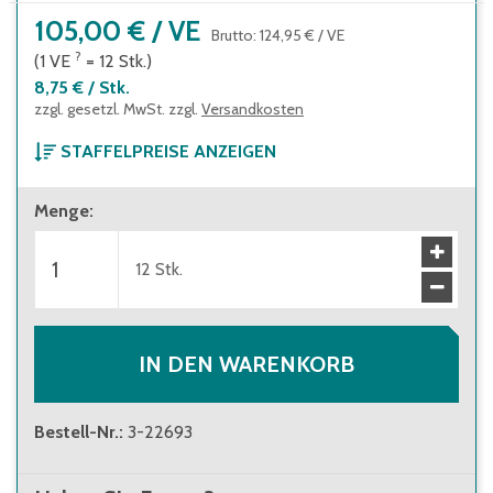
105,00 €
/
VE
Brutto
:
124,95 €
/
VE
?
(1
VE
=
12
Stk.
)
8,75 €
/
Stk.
zzgl. gesetzl. MwSt. zzgl.
Versandkosten
STAFFELPREISE ANZEIGEN
ab 1 Verpackungseinheit
Menge
:
105,00 €
(
8,75 €
/
Stk.
)
Brutto
:
124,95 €
(
10,41 €
/
Stk.
)
ab 10 Verpackungseinheiten
12
Stk.
96,00 €
(
8,00 €
/
Stk.
)
Brutto
:
114,24 €
(
9,52 €
/
Stk.
)
IN DEN WARENKORB
Bestell-Nr.
:
3-22693