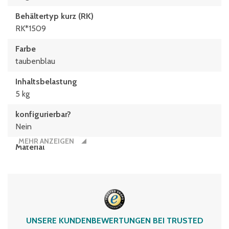
Behältertyp kurz (RK)
RK*1509
Farbe
taubenblau
Inhaltsbelastung
5 kg
konfigurierbar?
Nein
MEHR ANZEIGEN
Material
Polypropylen-Recyclingmaterial
Nummerierung
2
Typen­be­zeich­nung
UNSERE KUNDENBEWERTUNGEN BEI TRUSTED
RK51509