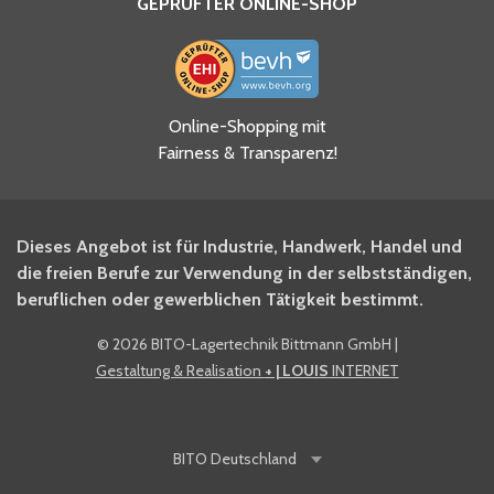
GEPRÜFTER ONLINE-SHOP
Ja, ich habe die
Online-Shopping mit
Datenschutzhinweise gelesen
Fairness & Transparenz!
und akzeptiere diese.
*
Ja, ich möchte mich für den
Dieses Angebot ist für Industrie, Handwerk, Handel und
BITO Newsletter Fachwissen
die freien Berufe zur Verwendung in der selbstständigen,
Intralogistiker anmelden.
beruflichen oder gewerblichen Tätigkeit bestimmt.
©
2026 BITO-Lagertechnik Bittmann GmbH
|
Ja, ich möchte mich für den
Gestaltung & Realisation
+ | LOUIS
INTERNET
BITO Shop-Newsletter
anmelden und keine Aktionen
und Rabatte mehr verpassen.
BITO
Deutschland