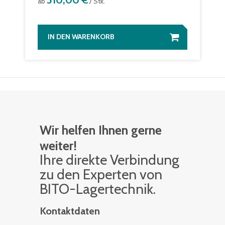
510,00 €
ab
/ Stk.
IN DEN WARENKORB
Wir helfen Ihnen gerne
weiter!
Ihre di­rek­te Ver­bin­dung
zu den Ex­per­ten von
BITO-La­ger­tech­nik.
Kontaktdaten