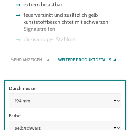
extrem belastbar
feuerverzinkt und zusätzlich gelb
kunststoffbeschichtet mit schwarzen
Signalstreifen
dickwandiges Stahlrohr
sichere Befestigung durch Verdübelung im
Boden (pro Rammschutzpoller Ø 90 und
MEHR ANZEIGEN
WEITERE PRODUKTDETAILS
159 mm benötigen Sie 4 Schwerlastdübel
14/110 und pro Rammschutzpoller Ø 194 und
273 mm 4 Schwerlastdübel 16/140) - bitte
separat bestellen
Durchmesser
Farbe