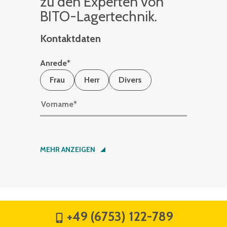
zu den Ex­per­ten von
BITO-La­ger­tech­nik.
Kontaktdaten
Anrede
*
Frau
Herr
Divers
Vorname
*
Nachname
*
MEHR ANZEIGEN
Firma
*
+49 (6753) 122-789