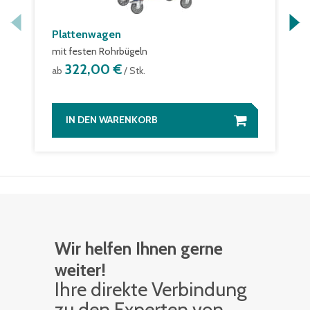
Plattenwagen
mit festen Rohrbügeln
322,00 €
ab
/ Stk.
IN DEN WARENKORB
Wir helfen Ihnen gerne
weiter!
Ihre di­rek­te Ver­bin­dung
zu den Ex­per­ten von