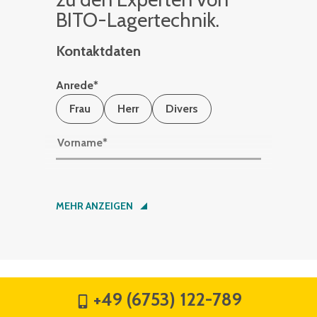
BITO-La­ger­tech­nik.
Kontaktdaten
Anrede
*
Frau
Herr
Divers
Vorname
*
Nachname
*
MEHR ANZEIGEN
Firma
*
+49 (6753) 122-789
Straße
*