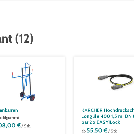
ant
(
12
)
tenkarren
KÄRCHER Hochdrucksch
Longlife 400 1,5 m, DN 
rofilgummi
bar 2 x EASY!Lock
08,00 €
/ Stk.
55,50 €
ab
/ Stk.