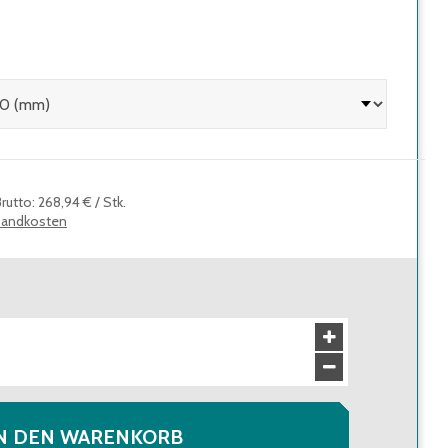
Brutto
:
268,94 €
/
Stk.
sandkosten
N DEN WARENKORB