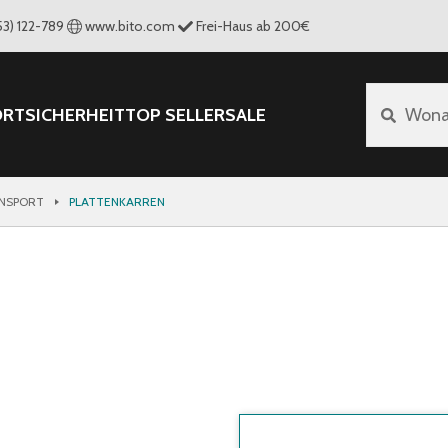
53) 122-789
www.bito.com
Frei-Haus ab 200€
ORT
SICHERHEIT
TOP SELLER
SALE
Wona
NSPORT
PLATTENKARREN