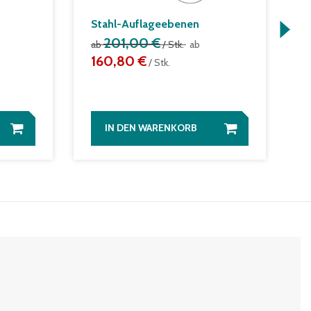
Stahl-Auflageebenen
N
201,00 €
ab
/ Stk.
ab
T
160,80 €
/ Stk.
a
IN DEN WARENKORB