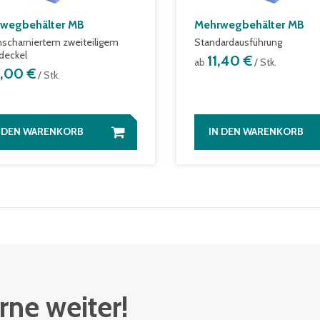
wegbehälter MB
Mehrwegbehälter MB
nscharniertem zweiteiligem
Standardausführung
deckel
11,40 €
ab
/ Stk.
1,00 €
/ Stk.
N DEN WARENKORB
IN DEN WARENKORB
rne weiter!