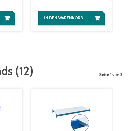
IN DEN WARENKORB
nds
(
12
)
Seite
1 von 3