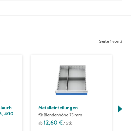
Seite
1 von 3
lauch
Metalleinteilungen
K
8, 400
I
für Blendenhöhe 75 mm
12,60 €
a
ab
/ Stk.