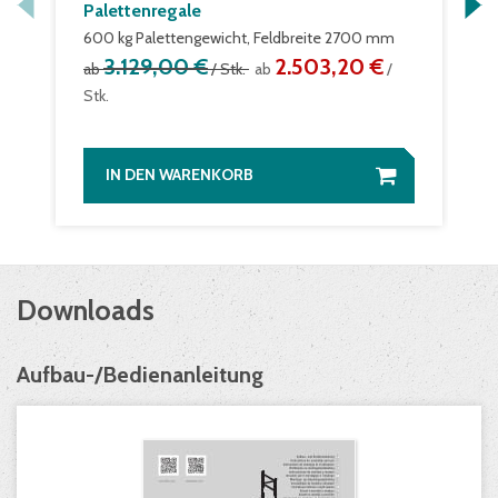
Palettenregale
600 kg Palettengewicht, Feldbreite 2700 mm
3.129,00 €
2.503,20 €
ab
/ Stk.
ab
/
Stk.
IN DEN WARENKORB
Downloads
Aufbau-/Bedienanleitung