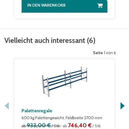
IN DEN WARENKORB
Vielleicht auch interessant
(
6
)
Seite
1 von 6
Palettenregale
600 kg Palettengewicht, Feldbreite 2700 mm
933,00 €
746,40 €
ab
/ Stk.
ab
/ Stk.