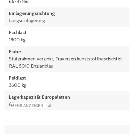
66-42166
Einlagerungsrichtung
Längseinlagerung
Fachlast
1800 kg
Farbe
Stützrahmen verzinkt, Traversen kunststoffbeschichtet
RAL 5010 Enzianblau
Feldlast
3600 kg
Lagerkapazität Europaletten
63
MEHR ANZEIGEN
max. Palettengewicht
600 kg