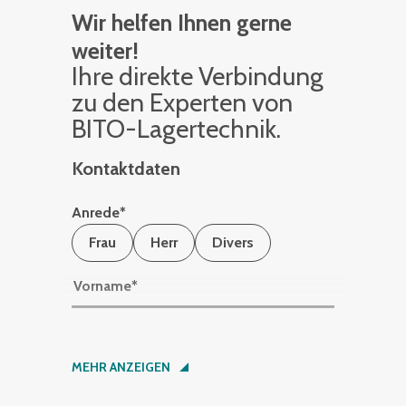
Wir helfen Ihnen gerne
weiter!
Ihre di­rek­te Ver­bin­dung
zu den Ex­per­ten von
BITO-La­ger­tech­nik.
Kontaktdaten
Anrede
*
Frau
Herr
Divers
Vorname
*
Nachname
*
MEHR ANZEIGEN