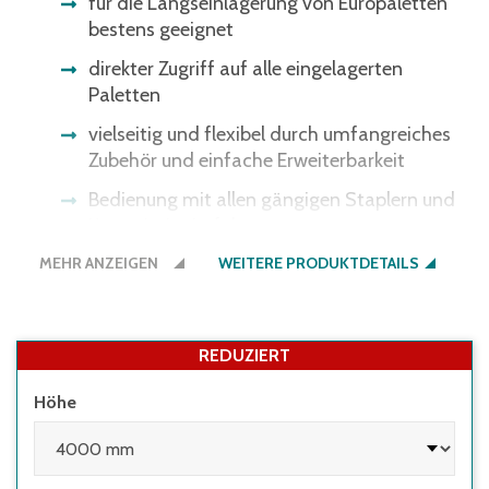
für die Längseinlagerung von Europaletten
bestens geeignet
direkter Zugriff auf alle eingelagerten
Paletten
vielseitig und flexibel durch umfangreiches
Zubehör und einfache Erweiterbarkeit
Bedienung mit allen gängigen Staplern und
Kommissionierfahrzeugen
MEHR ANZEIGEN
alle Gewichtsangaben gelten bei
WEITERE PRODUKTDETAILS
gleichmäßig verteilter Last
REDUZIERT
Höhe