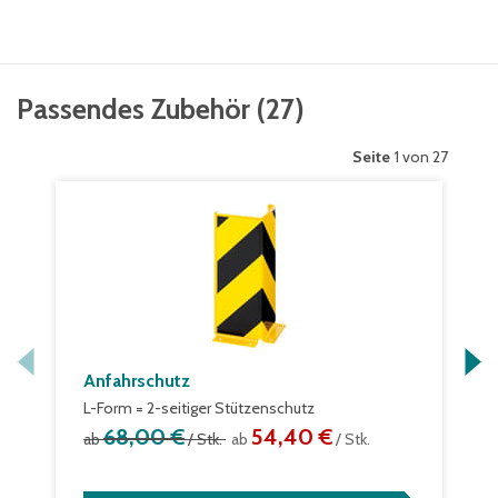
Passendes Zubehör
(
27
)
Seite
1 von 27
Anfahrschutz
L-Form = 2-seitiger Stützenschutz
68,00 €
54,40 €
ab
/ Stk.
ab
/ Stk.