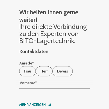
Wir helfen Ihnen gerne
weiter!
Ihre di­rek­te Ver­bin­dung
zu den Ex­per­ten von
BITO-La­ger­tech­nik.
Kontaktdaten
Anrede
*
Frau
Herr
Divers
Vorname
*
Nachname
*
MEHR ANZEIGEN