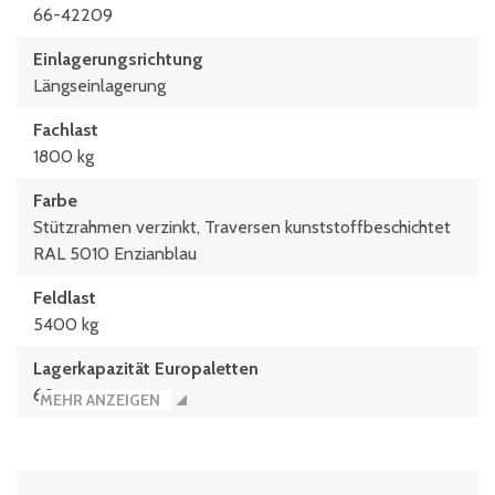
66-42209
Einlagerungsrichtung
Längseinlagerung
Fachlast
1800 kg
Farbe
Stützrahmen verzinkt, Traversen kunststoffbeschichtet
RAL 5010 Enzianblau
Feldlast
5400 kg
Lagerkapazität Europaletten
60
MEHR ANZEIGEN
max. Palettengewicht
600 kg