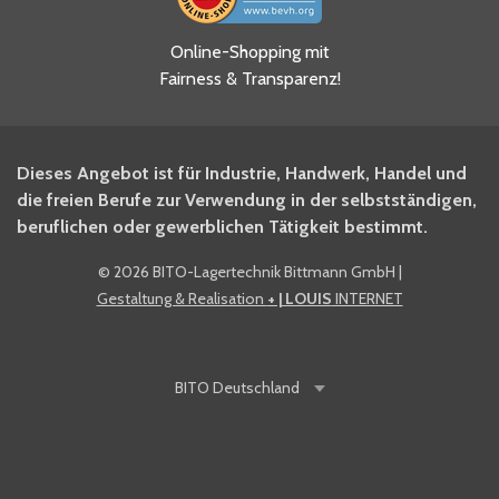
Ja, ich habe die
Online-Shopping mit
Datenschutzhinweise gelesen
Fairness & Transparenz!
und akzeptiere diese.
*
Ja, ich möchte mich für den
Dieses Angebot ist für Industrie, Handwerk, Handel und
BITO Newsletter Fachwissen
die freien Berufe zur Verwendung in der selbstständigen,
Intralogistiker anmelden.
beruflichen oder gewerblichen Tätigkeit bestimmt.
©
2026 BITO-Lagertechnik Bittmann GmbH
|
Ja, ich möchte mich für den
Gestaltung & Realisation
+ | LOUIS
INTERNET
BITO Shop-Newsletter
anmelden und keine Aktionen
und Rabatte mehr verpassen.
BITO
Deutschland
Anti-Robot Verification
Click to start verification
Friendly
Captcha ⇗