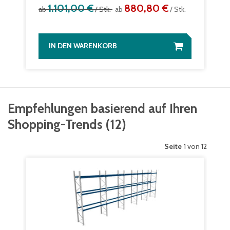
1.101,00 €
880,80 €
ab
/ Stk.
ab
/ Stk.
IN DEN WARENKORB
Empfehlungen basierend auf Ihren
Shopping-Trends
(
12
)
Seite
1 von 12