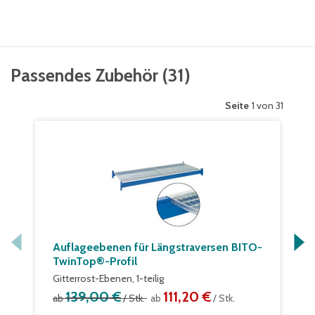
Passendes Zubehör
(
31
)
Seite
1 von 31
Auflageebenen für Längstraversen BITO-
TwinTop®-Profil
Gitterrost-Ebenen, 1-teilig
139,00 €
111,20 €
ab
/ Stk.
ab
/ Stk.