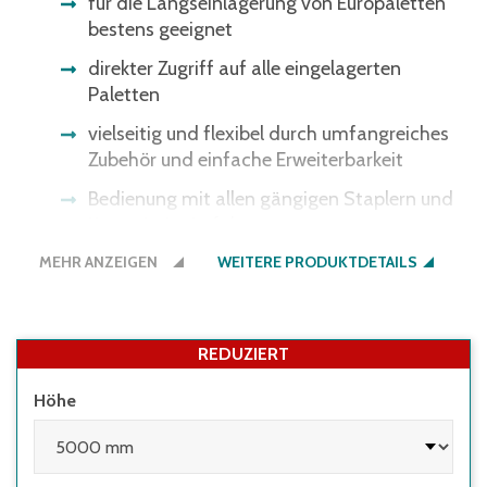
für die Längseinlagerung von Europaletten
bestens geeignet
direkter Zugriff auf alle eingelagerten
Paletten
vielseitig und flexibel durch umfangreiches
Zubehör und einfache Erweiterbarkeit
Bedienung mit allen gängigen Staplern und
Kommissionierfahrzeugen
MEHR ANZEIGEN
alle Gewichtsangaben gelten bei
WEITERE PRODUKTDETAILS
gleichmäßig verteilter Last
REDUZIERT
Höhe