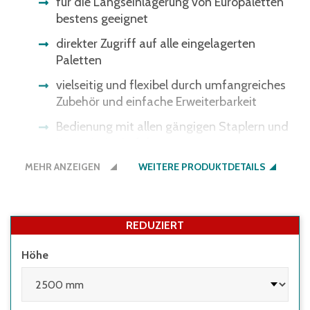
für die Längseinlagerung von Europaletten
bestens geeignet
direkter Zugriff auf alle eingelagerten
Paletten
vielseitig und flexibel durch umfangreiches
Zubehör und einfache Erweiterbarkeit
Bedienung mit allen gängigen Staplern und
Kommissionierfahrzeugen
MEHR ANZEIGEN
alle Gewichtsangaben gelten bei
WEITERE PRODUKTDETAILS
gleichmäßig verteilter Last
REDUZIERT
Höhe