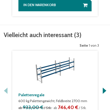
IN DEN WARENKORB
Vielleicht auch interessant
(
3
)
Seite
1 von 3
Palettenregale
600 kg Palettengewicht, Feldbreite 2700 mm
933,00 €
746,40 €
ab
/ Stk.
ab
/ Stk.