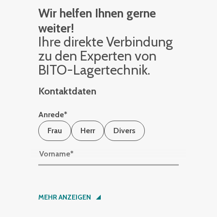
Wir helfen Ihnen gerne
weiter!
Ihre di­rek­te Ver­bin­dung
zu den Ex­per­ten von
BITO-La­ger­tech­nik.
Kontaktdaten
Anrede
*
Frau
Herr
Divers
Vorname
*
Nachname
*
MEHR ANZEIGEN