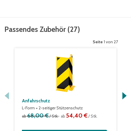
Passendes Zubehör
(
27
)
Seite
1 von 27
Anfahrschutz
L-Form = 2-seitiger Stützenschutz
68,00 €
54,40 €
ab
/ Stk.
ab
/ Stk.