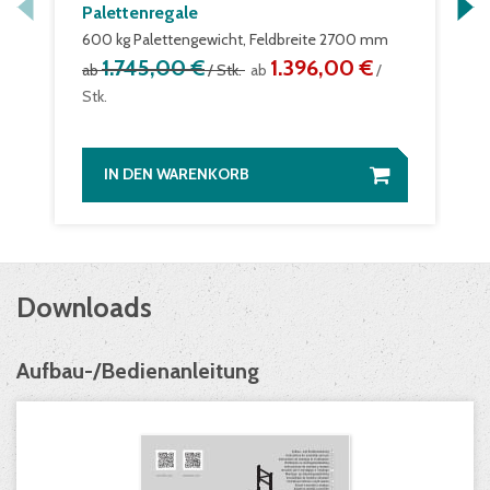
Palettenregale
600 kg Palettengewicht, Feldbreite 2700 mm
1.745,00 €
1.396,00 €
ab
/ Stk.
ab
/
Stk.
IN DEN WARENKORB
Downloads
Aufbau-/Bedienanleitung