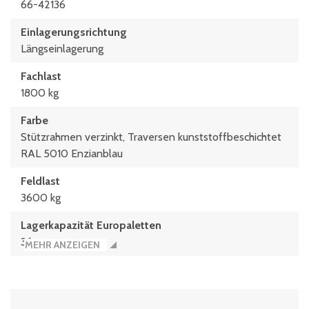
66-42136
Einlagerungsrichtung
Längseinlagerung
Fachlast
1800 kg
Farbe
Stützrahmen verzinkt, Traversen kunststoffbeschichtet
RAL 5010 Enzianblau
Feldlast
3600 kg
Lagerkapazität Europaletten
36
MEHR ANZEIGEN
max. Palettengewicht
600 kg