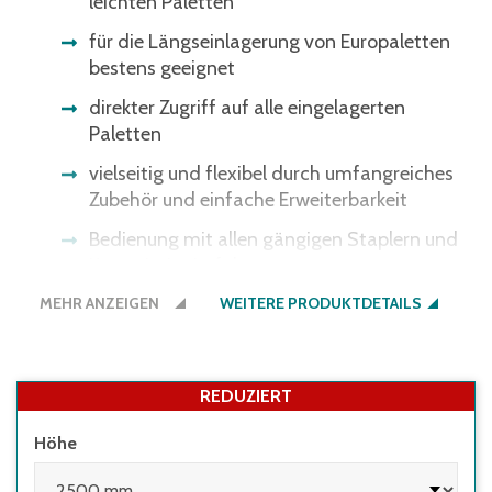
leichten Paletten
für die Längseinlagerung von Europaletten
bestens geeignet
direkter Zugriff auf alle eingelagerten
Paletten
vielseitig und flexibel durch umfangreiches
Zubehör und einfache Erweiterbarkeit
Bedienung mit allen gängigen Staplern und
Kommissionierfahrzeugen
MEHR ANZEIGEN
alle Gewichtsangaben gelten bei
WEITERE PRODUKTDETAILS
gleichmäßig verteilter Last
REDUZIERT
Höhe