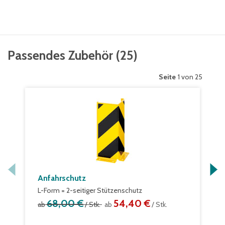
Passendes Zubehör
(
25
)
Seite
1 von 25
Anfahrschutz
L-Form = 2-seitiger Stützenschutz
68,00 €
54,40 €
ab
/ Stk.
ab
/ Stk.