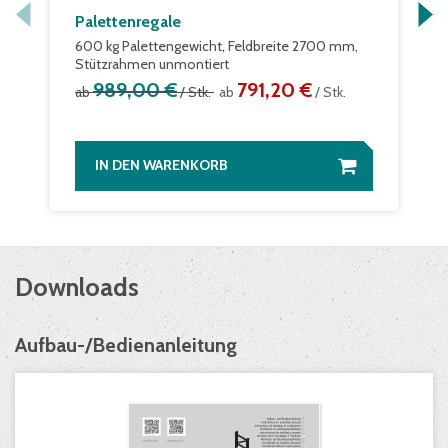
Palettenregale
600 kg Palettengewicht, Feldbreite 2700 mm,
Stützrahmen unmontiert
989,00 €
791,20 €
ab
/ Stk.
ab
/ Stk.
IN DEN WARENKORB
Downloads
Aufbau-/Bedienanleitung