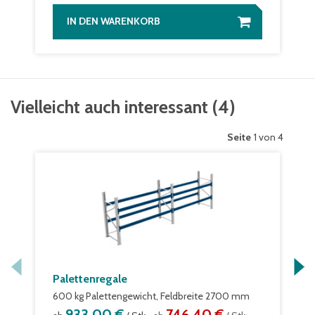
IN DEN WARENKORB
Vielleicht auch interessant
(
4
)
Seite
1 von 4
Palettenregale
600 kg Palettengewicht, Feldbreite 2700 mm
933,00 €
746,40 €