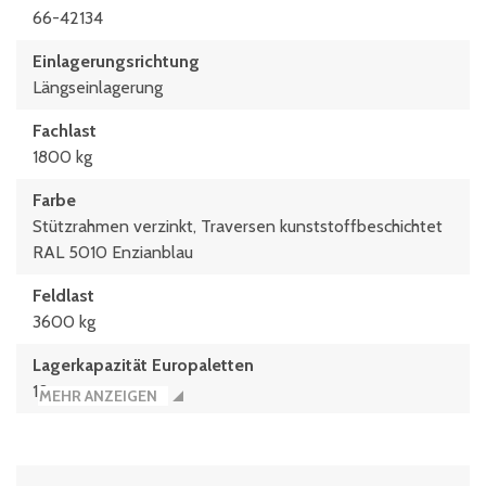
66-42134
Einlagerungsrichtung
Längseinlagerung
Fachlast
1800 kg
Farbe
Stützrahmen verzinkt, Traversen kunststoffbeschichtet
RAL 5010 Enzianblau
Feldlast
3600 kg
Lagerkapazität Europaletten
18
MEHR ANZEIGEN
max. Palettengewicht
600 kg