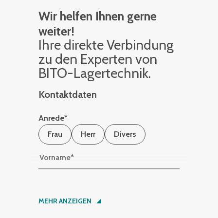
Wir helfen Ihnen gerne
weiter!
Ihre di­rek­te Ver­bin­dung
zu den Ex­per­ten von
BITO-La­ger­tech­nik.
Kontaktdaten
Anrede
*
Frau
Herr
Divers
Vorname
*
Nachname
*
MEHR ANZEIGEN