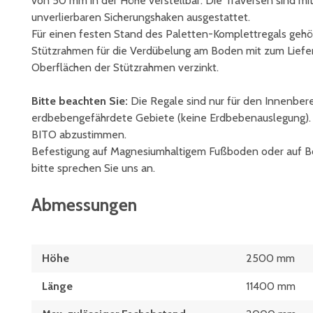
von 50 mm in der Höhe verstellbar. Die Traversen sind mi
unverlierbaren Sicherungshaken ausgestattet.
Für einen festen Stand des Paletten-Komplettregals gehö
Stützrahmen für die Verdübelung am Boden mit zum Liefer
Oberflächen der Stützrahmen verzinkt.
Bitte beachten Sie:
Die Regale sind nur für den Innenbere
erdbebengefährdete Gebiete (keine Erdbebenauslegung). Fa
BITO abzustimmen.
Befestigung auf Magnesiumhaltigem Fußboden oder auf B
bitte sprechen Sie uns an.
Abmessungen
Höhe
2500 mm
Länge
11400 mm