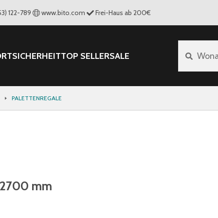
53) 122-789
www.bito.com
Frei-Haus ab 200€
ORT
SICHERHEIT
TOP SELLER
SALE
Wona
PALETTENREGALE
te 2700 mm