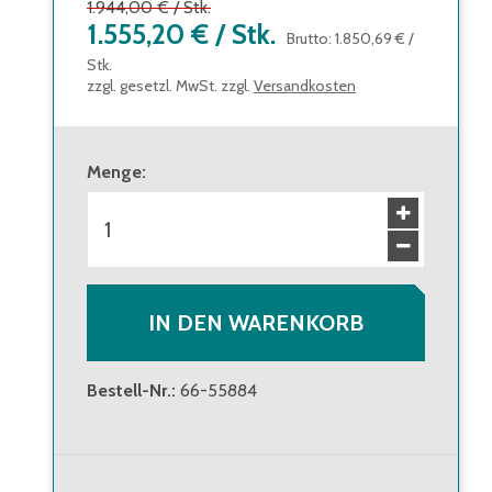
1.944,00 €
/
Stk.
1.555,20 €
/
Stk.
Brutto
:
1.850,69 €
/
Stk.
zzgl. gesetzl. MwSt. zzgl.
Versandkosten
Menge
:
IN DEN WARENKORB
Bestell-Nr.
:
66-55884