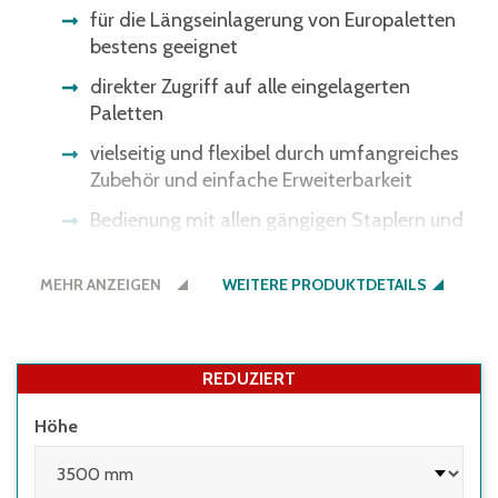
für die Längseinlagerung von Europaletten
bestens geeignet
direkter Zugriff auf alle eingelagerten
Paletten
vielseitig und flexibel durch umfangreiches
Zubehör und einfache Erweiterbarkeit
Bedienung mit allen gängigen Staplern und
Kommissionierfahrzeugen
MEHR ANZEIGEN
alle Gewichtsangaben gelten bei
WEITERE PRODUKTDETAILS
gleichmäßig verteilter Last
REDUZIERT
Höhe