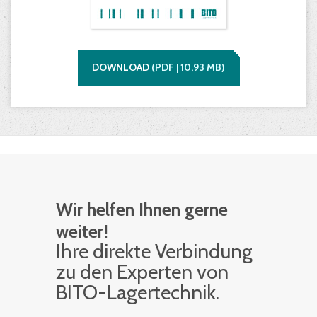
DOWNLOAD
(
PDF |
10,93
MB)
Wir helfen Ihnen gerne
weiter!
Ihre di­rek­te Ver­bin­dung
zu den Ex­per­ten von
BITO-La­ger­tech­nik.