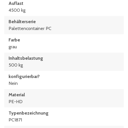
Auflast
4500 kg
Behälterserie
Palettencontainer PC
Farbe
grau
Inhaltsbelastung
500 kg
konfigurierbar?
Nein
Material
PE-HD
Typen­be­zeich­nung
PC1871