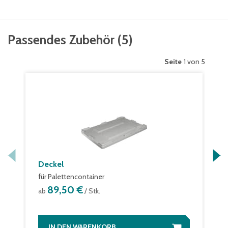
Passendes Zubehör
(
5
)
Seite
1 von 5
Deckel
für Palettencontainer
89,50 €
ab
/ Stk.
IN DEN WARENKORB