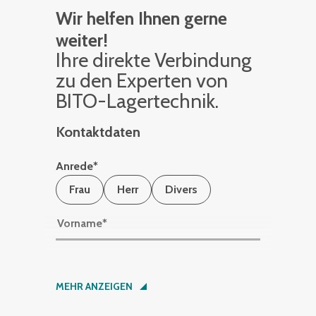
Wir helfen Ihnen gerne
weiter!
Ihre di­rek­te Ver­bin­dung
zu den Ex­per­ten von
BITO-La­ger­tech­nik.
Kontaktdaten
Anrede
*
Frau
Herr
Divers
Vorname
*
Nachname
*
MEHR ANZEIGEN