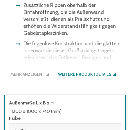
Zusätzliche Rippen oberhalb der
Einfahröffnung, die die Außenwand
verschließt, dienen als Prallschutz und
erhöhen die Widerstandsfähigkeit gegen
Gabelstaplerzinken.
Die fugenlose Konstruktion und die glatten
Innenwände dieses Großladungsträgers
erleichtern das Entleeren, Reinigen und
Trocknen.
MEHR ANZEIGEN
CB3 hat einen Temperaturbereich von -30
WEITERE PRODUKTDETAILS
bis +40 Grad Celsius, kurzzeitig bis +90 Grad,
und ist beständig gegen die meisten
Chemikalien und Reinigungsmittel.
Außenmaße L x B x H
integrierte Stapelnasen an den Außenecken
1200 x 1000 x 740 (mm)
geben gestapelten Palettenboxen sicheren
Farbe
Halt