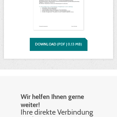
DOWNLOAD
(
PDF |
0,13
MB)
Wir helfen Ihnen gerne
weiter!
Ihre di­rek­te Ver­bin­dung