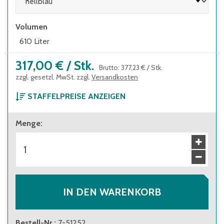
einstückig gespritzte Box mit 3 Kufen, die
besonders robust ist
Volumen
zusätzliche seitliche Rippen dienen als
610 Liter
Rammschutz
leichte Reinigung durch glatte Innenflächen
317,00 €
/
Stk.
Brutto
:
377,23 €
/
Stk.
zzgl. gesetzl. MwSt. zzgl.
Versandkosten
STAFFELPREISE ANZEIGEN
ab 1 Stück
Menge
:
317,00 €
Brutto
:
377,23 €
ab 5 Stück
244,00 €
Brutto
:
290,36 €
IN DEN WARENKORB
Bestell-Nr.
:
7-51252