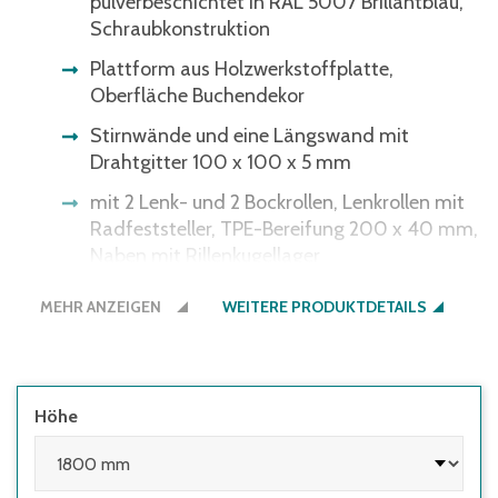
pulverbeschichtet in RAL 5007 Brillantblau,
Schraubkonstruktion
Plattform aus Holzwerkstoffplatte,
Oberfläche Buchendekor
Stirnwände und eine Längswand mit
Drahtgitter 100 x 100 x 5 mm
mit 2 Lenk- und 2 Bockrollen, Lenkrollen mit
Radfeststeller, TPE-Bereifung 200 x 40 mm,
Naben mit Rillenkugellager
MEHR ANZEIGEN
WEITERE PRODUKTDETAILS
Höhe