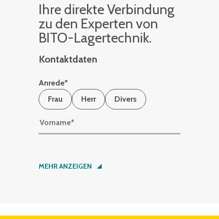
Ihre di­rek­te Ver­bin­dung
zu den Ex­per­ten von
BITO-La­ger­tech­nik.
Kontaktdaten
Anrede
*
Frau
Herr
Divers
Vorname
*
Nachname
*
MEHR ANZEIGEN
Firma
*