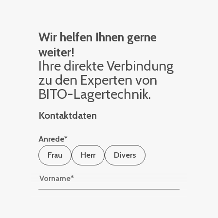
Wir helfen Ihnen gerne
weiter!
Ihre di­rek­te Ver­bin­dung
zu den Ex­per­ten von
BITO-La­ger­tech­nik.
Kontaktdaten
Anrede
*
Frau
Herr
Divers
Vorname
*
Nachname
*