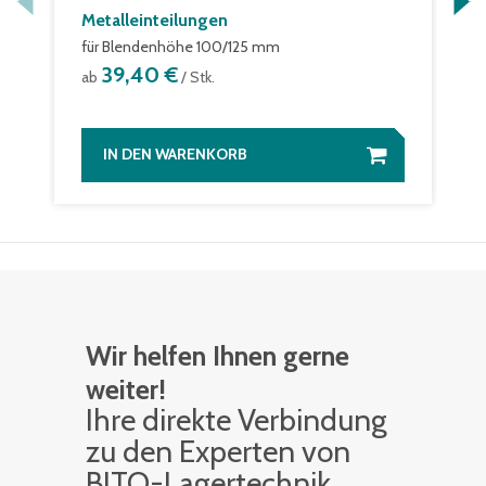
Metalleinteilungen
für Blendenhöhe 100/125 mm
39,40 €
ab
/ Stk.
IN DEN WARENKORB
Wir helfen Ihnen gerne
weiter!
Ihre di­rek­te Ver­bin­dung
zu den Ex­per­ten von
BITO-La­ger­tech­nik.