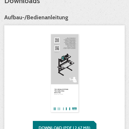
Downloads
Aufbau-/Bedienanleitung
DOWNLOAD
(
PDF |
2,67
MB)