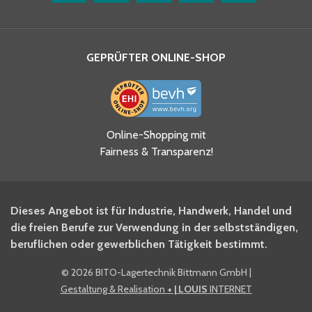
GEPRÜFTER ONLINE-SHOP
Ja, ich habe die
Online-Shopping mit
Datenschutzhinweise gelesen
Fairness & Transparenz!
und akzeptiere diese.
*
Ja, ich möchte mich für den
Dieses Angebot ist für Industrie, Handwerk, Handel und
BITO Newsletter Fachwissen
die freien Berufe zur Verwendung in der selbstständigen,
Intralogistiker anmelden.
beruflichen oder gewerblichen Tätigkeit bestimmt.
©
2026 BITO-Lagertechnik Bittmann GmbH
|
Ja, ich möchte mich für den
Gestaltung & Realisation
+ | LOUIS
INTERNET
BITO Shop-Newsletter
anmelden und keine Aktionen