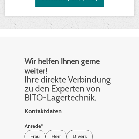
Wir helfen Ihnen gerne
weiter!
Ihre di­rek­te Ver­bin­dung
zu den Ex­per­ten von
BITO-La­ger­tech­nik.
Kontaktdaten
Anrede
*
Frau
Herr
Divers