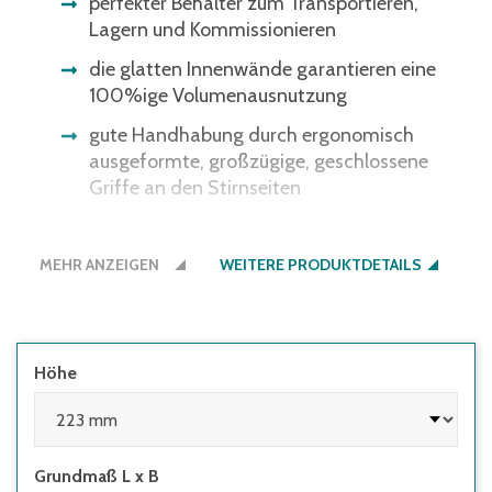
perfekter Behälter zum Transportieren,
Lagern und Kommissionieren
die glatten Innenwände garantieren eine
100%ige Volumenausnutzung
gute Handhabung durch ergonomisch
ausgeformte, großzügige, geschlossene
Griffe an den Stirnseiten
für den "vollen Durchblick"
MEHR ANZEIGEN
WEITERE PRODUKTDETAILS
Höhe
Grundmaß L x B