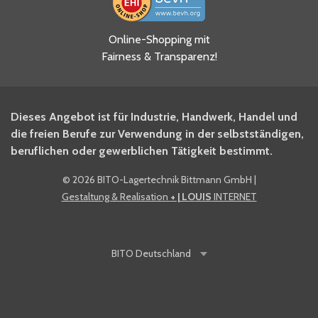
Ja, ich habe die
Online-Shopping mit
Datenschutzhinweise gelesen
Fairness & Transparenz!
und akzeptiere diese.
*
Ja, ich möchte mich für den
Dieses Angebot ist für Industrie, Handwerk, Handel und
BITO Newsletter Fachwissen
die freien Berufe zur Verwendung in der selbstständigen,
Intralogistiker anmelden.
beruflichen oder gewerblichen Tätigkeit bestimmt.
©
2026 BITO-Lagertechnik Bittmann GmbH
|
Ja, ich möchte mich für den
Gestaltung & Realisation
+ | LOUIS
INTERNET
BITO Shop-Newsletter
anmelden und keine Aktionen
und Rabatte mehr verpassen.
BITO
Deutschland
Anti-Robot Verification
Click to start verification
Friendly
Captcha ⇗