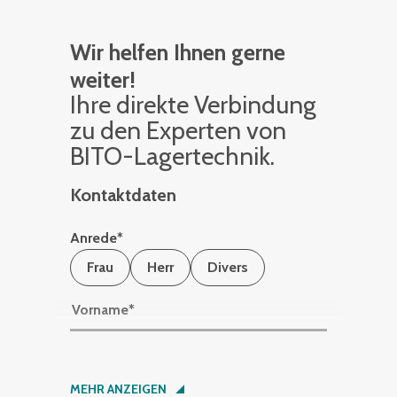
Wir helfen Ihnen gerne
weiter!
Ihre di­rek­te Ver­bin­dung
zu den Ex­per­ten von
BITO-La­ger­tech­nik.
Kontaktdaten
Anrede
*
Frau
Herr
Divers
Vorname
*
Nachname
*
MEHR ANZEIGEN