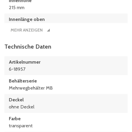
Innenhöhe
215 mm
Innenlänge oben
540 mm
MEHR ANZEIGEN
Innenlänge unten
498 mm
Technische Daten
Länge
Artikelnummer
600 mm
6-18957
Behälterserie
Mehrwegbehälter MB
Deckel
ohne Deckel
Farbe
transparent