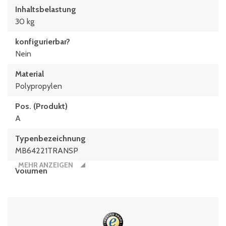
Inhaltsbelastung
30 kg
konfigurierbar?
Nein
Material
Polypropylen
Pos. (Produkt)
A
Typen­be­zeich­nung
MB64221TRANSP
MEHR ANZEIGEN
Volumen
38 Liter