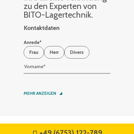
zu den Ex­per­ten von
BITO-La­ger­tech­nik.
Kontaktdaten
Anrede
*
Frau
Herr
Divers
Vorname
*
Nachname
*
MEHR ANZEIGEN
Firma
*
+49 (6753) 122-789