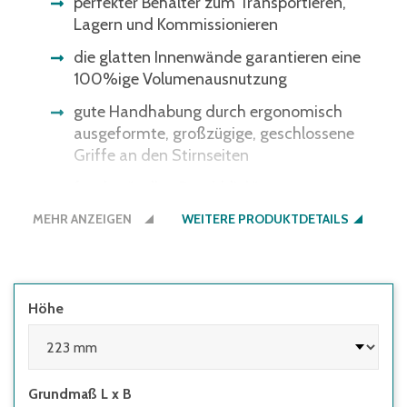
perfekter Behälter zum Transportieren,
Lagern und Kommissionieren
die glatten Innenwände garantieren eine
100%ige Volumenausnutzung
gute Handhabung durch ergonomisch
ausgeformte, großzügige, geschlossene
Griffe an den Stirnseiten
für den "vollen Durchblick"
MEHR ANZEIGEN
WEITERE PRODUKTDETAILS
Höhe
Grundmaß L x B