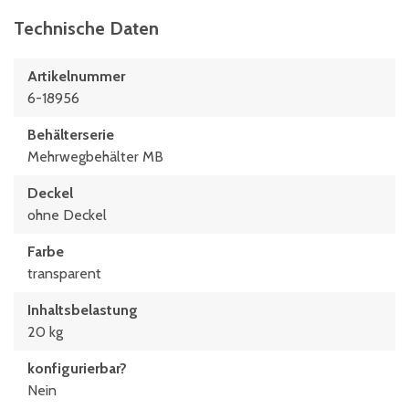
Innenlänge unten
313 mm
Technische Daten
Länge
Artikelnummer
400 mm
6-18956
Behälterserie
Mehrwegbehälter MB
Deckel
ohne Deckel
Farbe
transparent
Inhaltsbelastung
20 kg
konfigurierbar?
Nein