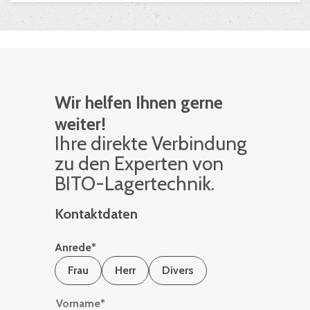
Wir helfen Ihnen gerne
weiter!
Ihre di­rek­te Ver­bin­dung
zu den Ex­per­ten von
BITO-La­ger­tech­nik.
Kontaktdaten
Anrede
*
Frau
Herr
Divers
Vorname
*