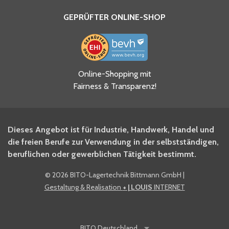
GEPRÜFTER ONLINE-SHOP
Ja, ich habe die
Online-Shopping mit
Datenschutzhinweise gelesen
Fairness & Transparenz!
und akzeptiere diese.
*
Ja, ich möchte mich für den
Dieses Angebot ist für Industrie, Handwerk, Handel und
BITO Newsletter Fachwissen
die freien Berufe zur Verwendung in der selbstständigen,
Intralogistiker anmelden.
beruflichen oder gewerblichen Tätigkeit bestimmt.
©
2026 BITO-Lagertechnik Bittmann GmbH
|
Ja, ich möchte mich für den
Gestaltung & Realisation
+ | LOUIS
INTERNET
BITO Shop-Newsletter
anmelden und keine Aktionen
und Rabatte mehr verpassen.
BITO
Deutschland