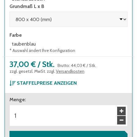
Grundmaß L x B
Farbe
taubenblau
* Auswahl ändert Ihre Konfiguration
37,00 €
/
Stk.
Brutto
:
44,03 €
/
Stk.
zzgl. gesetzl. MwSt. zzgl.
Versandkosten
STAFFELPREISE ANZEIGEN
ab 1 Stück
Menge
:
37,00 €
Brutto
:
44,03 €
ab 60 Stück
33,30 €
Brutto
:
39,63 €