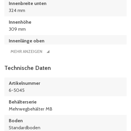
Innenbreite unten
324 mm
Innenhöhe
309 mm
Innenlänge oben
740 mm
MEHR ANZEIGEN
Innenlänge unten
697 mm
Technische Daten
Länge
Artikelnummer
800 mm
6-5045
Behälterserie
Mehrwegbehälter MB
Boden
Standardboden