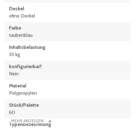
Deckel
ohne Deckel
Farbe
taubenblau
Inhaltsbelastung
35 kg
konfigurierbar?
Nein
Material
Polypropylen
Stück/Palette
60
MEHR ANZEIGEN
Typen­be­zeich­nung
MB84321