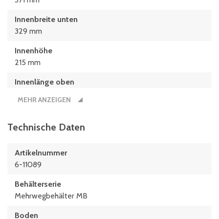
Innenbreite unten
329 mm
Innenhöhe
215 mm
Innenlänge oben
540 mm
MEHR ANZEIGEN
Innenlänge unten
498 mm
Technische Daten
Länge
Artikelnummer
600 mm
6-11089
Behälterserie
Mehrwegbehälter MB
Boden