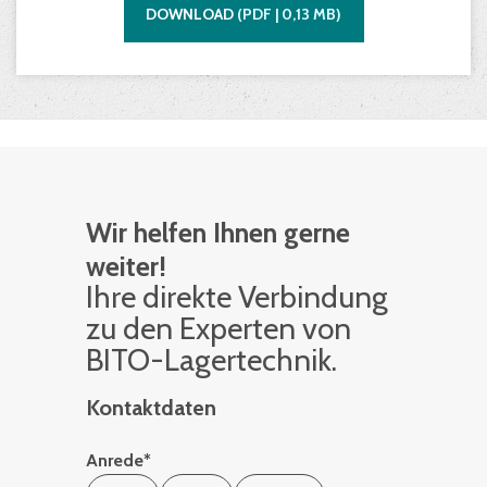
DOWNLOAD
(
PDF |
0,13
MB)
Wir helfen Ihnen gerne
weiter!
Ihre di­rek­te Ver­bin­dung
zu den Ex­per­ten von
BITO-La­ger­tech­nik.
Kontaktdaten
Anrede
*