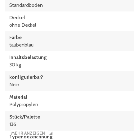
Standardboden
Deckel
ohne Deckel
Farbe
taubenblau
Inhaltsbelastung
30 kg
konfigurierbar?
Nein
Material
Polypropylen
Stück/Palette
136
MEHR ANZEIGEN
Typen­be­zeich­nung