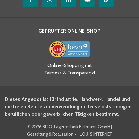
GEPRÜFTER ONLINE-SHOP
Ja, ich habe die
Online-Shopping mit
Datenschutzhinweise gelesen
Fairness & Transparenz!
und akzeptiere diese.
*
Ja, ich möchte mich für den
Dieses Angebot ist für Industrie, Handwerk, Handel und
BITO Newsletter Fachwissen
die freien Berufe zur Verwendung in der selbstständigen,
Intralogistiker anmelden.
beruflichen oder gewerblichen Tätigkeit bestimmt.
©
2026 BITO-Lagertechnik Bittmann GmbH
|
Ja, ich möchte mich für den
Gestaltung & Realisation
+ | LOUIS
INTERNET
BITO Shop-Newsletter