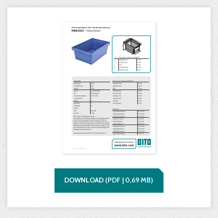
DOWNLOAD
(
PDF |
0,69
MB)