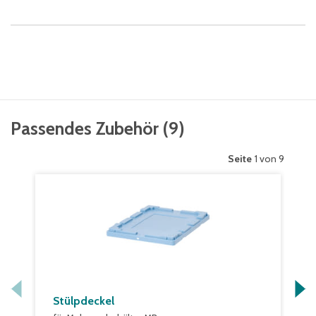
Passendes Zubehör
(
9
)
Seite
1 von 9
Stülpdeckel