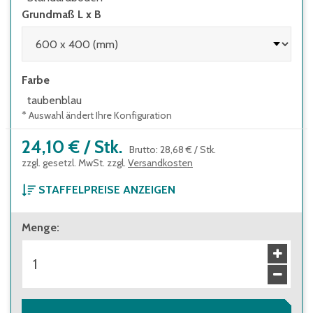
Grundmaß L x B
Farbe
taubenblau
* Auswahl ändert Ihre Konfiguration
24,10 €
/
Stk.
Brutto
:
28,68 €
/
Stk.
zzgl. gesetzl. MwSt. zzgl.
Versandkosten
STAFFELPREISE ANZEIGEN
ab 1 Stück
Menge
:
24,10 €
Brutto
:
28,68 €
ab 136 Stück
21,40 €
Brutto
:
25,47 €