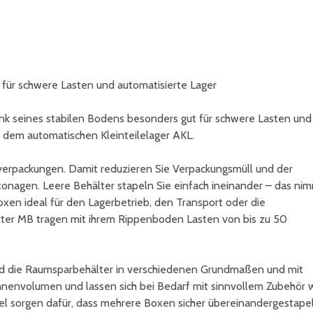
ür schwere Lasten und automatisierte Lager
k seines stabilen Bodens besonders gut für schwere Lasten und
l dem automatischen Kleinteilelager AKL.
verpackungen. Damit reduzieren Sie Verpackungsmüll und der
tonagen. Leere Behälter stapeln Sie einfach ineinander – das ni
oxen ideal für den Lagerbetrieb, den Transport oder die
ter MB tragen mit ihrem Rippenboden Lasten von bis zu 50
ind die Raumsparbehälter in verschiedenen Grundmaßen und mit
Innenvolumen und lassen sich bei Bedarf mit sinnvollem Zubehör 
el sorgen dafür, dass mehrere Boxen sicher übereinandergestape