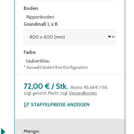
Boden
Rippenboden
Grundmaß L x B
Farbe
taubenblau
* Auswahl ändert Ihre Konfiguration
72,00 €
/
Stk.
Brutto
:
85,68 €
/
Stk.
zzgl. gesetzl. MwSt. zzgl.
Versandkosten
STAFFELPREISE ANZEIGEN
ab 1 Stück
72,00 €
Brutto
:
85,68 €
Menge
:
ab 40 Stück
65,00 €
Brutto
:
77,35 €