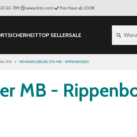
53) 122-789
www.bito.com
Frei-Haus ab 200€
ORT
SICHERHEIT
TOP SELLER
SALE
Wona
ÄLTER
MEHRWEGBEHÄLTER MB - RIPPENBODEN
er MB - Rippenb