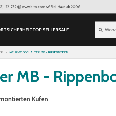
53) 122-789
www.bito.com
Frei-Haus ab 200€
ORT
SICHERHEIT
TOP SELLER
SALE
Wona
ER
MEHRWEGBEHÄLTER MB - RIPPENBODEN
er MB - Rippenb
 montierten Kufen