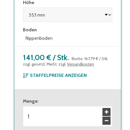
Höhe
Boden
Rippenboden
141,00 €
/
Stk.
Brutto
:
167,79 €
/
Stk.
zzgl. gesetzl. MwSt. zzgl.
Versandkosten
STAFFELPREISE ANZEIGEN
ab 1 Stück
141,00 €
Brutto
:
167,79 €
Menge
:
ab 24 Stück
129,00 €
Brutto
:
153,51 €