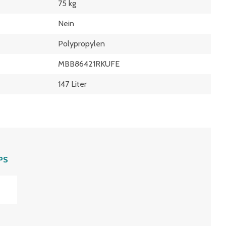
75 kg
Nein
Polypropylen
MBB86421RKUFE
147 Liter
PS