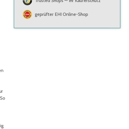
Trusted Shops — Ihr Käuferschutz
geprüfter EHI Online-Shop
en
ur
 So
ig.