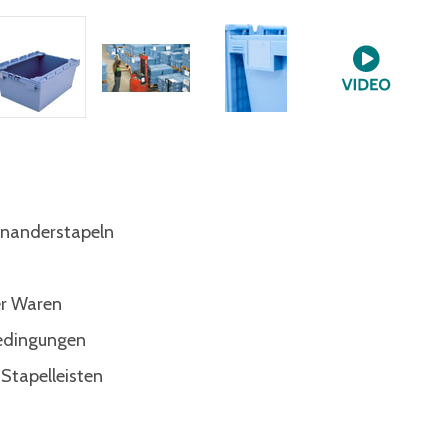
inanderstapeln
er Waren
edingungen
 Stapelleisten