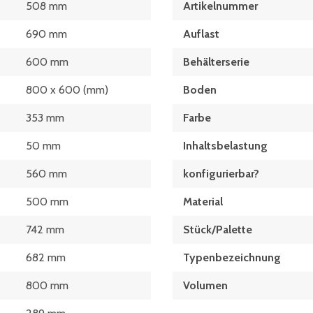
508 mm
Artikelnummer
690 mm
Auflast
600 mm
Behälterserie
800 x 600 (mm)
Boden
353 mm
Farbe
50 mm
Inhaltsbelastung
560 mm
konfigurierbar?
500 mm
Material
742 mm
Stück/Palette
682 mm
Typen­be­zeich­nung
800 mm
Volumen