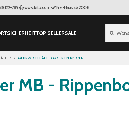
53) 122-789
www.bito.com
Frei-Haus ab 200€
ORT
SICHERHEIT
TOP SELLER
SALE
Wona
ÄLTER
MEHRWEGBEHÄLTER MB - RIPPENBODEN
er MB - Rippenb