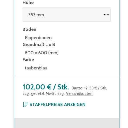
Höhe
Boden
Rippenboden
Grundmaß L x B
800 x 600 (mm)
Farbe
taubenblau
102,00 €
/
Stk.
Brutto
:
121,38 €
/
Stk.
zzgl. gesetzl. MwSt. zzgl.
Versandkosten
STAFFELPREISE ANZEIGEN
ab 1 Stück
102,00 €
Brutto
:
121,38 €