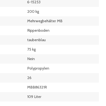
6-15253
200 kg
Mehrwegbehälter MB
Rippenboden
taubenblau
75 kg
Nein
Polypropylen
26
MBB86321R
109 Liter