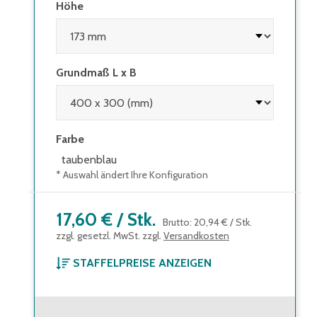
Höhe
Grundmaß L x B
Farbe
taubenblau
* Auswahl ändert Ihre Konfiguration
17,60 €
/
Stk.
Brutto
:
20,94 €
/
Stk.
zzgl. gesetzl. MwSt. zzgl.
Versandkosten
STAFFELPREISE ANZEIGEN
ab 1 Stück
17,60 €
Brutto
:
20,94 €