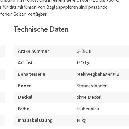
unststoff ist robust und in einem Bereich von -20 bis +80°C
 für das Mitführen von Begleitpapieren sind passende
ffenen Seiten verfügbar.
Technische Daten
Artikelnummer
6-16011
Auflast
150 kg
Behälterserie
Mehrwegbehälter MB
Boden
Standardboden
Deckel
ohne Deckel
Farbe
taubenblau
Inhaltsbelastung
14 kg