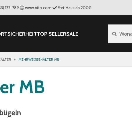
53) 122-789
www.bito.com
Frei-Haus ab 200€
ORT
SICHERHEIT
TOP SELLER
SALE
Wona
ÄLTER
MEHRWEGBEHÄLTER MB
er MB
lbügeln