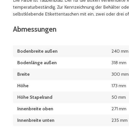
Die Farbe ist Taubenblau. Der für die Boxen verwendete K
temperaturbeständig. Zur Kennzeichnung der Behälter oder
selbstklebende Etikettentaschen mit ein, zwei oder drei o
Abmessungen
Bodenbreite außen
240 mm
Bodenlänge außen
318 mm
Breite
300 mm
Höhe
173 mm
Höhe Stapelrand
50 mm
Innenbreite oben
271 mm
Innenbreite unten
235 mm