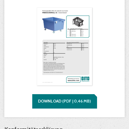
DOWNLOAD
(
PDF |
0,46
MB)