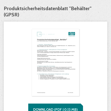
Produktsicherheitsdatenblatt "Behälter"
(GPSR)
DOWNLOAD
(
PDF |
0,13
MB)