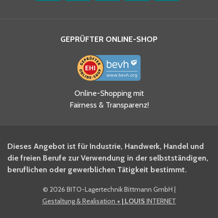
GEPRÜFTER ONLINE-SHOP
Ja, ich habe die
Online-Shopping mit
Datenschutzhinweise gelesen
Fairness & Transparenz!
und akzeptiere diese.
*
Ja, ich möchte mich für den
Dieses Angebot ist für Industrie, Handwerk, Handel und
BITO Newsletter Fachwissen
die freien Berufe zur Verwendung in der selbstständigen,
Intralogistiker anmelden.
beruflichen oder gewerblichen Tätigkeit bestimmt.
©
2026 BITO-Lagertechnik Bittmann GmbH
|
Ja, ich möchte mich für den
Gestaltung & Realisation
+ | LOUIS
INTERNET
BITO Shop-Newsletter
anmelden und keine Aktionen