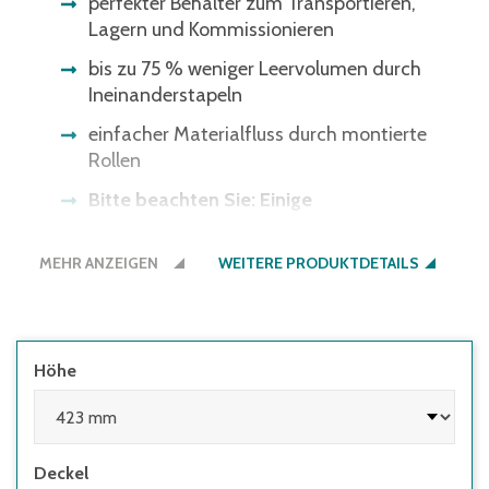
perfekter Behälter zum Transportieren,
Lagern und Kommissionieren
bis zu 75 % weniger Leervolumen durch
Ineinanderstapeln
einfacher Materialfluss durch montierte
Rollen
Bitte beachten Sie: Einige
Lichtschrankensysteme erkennen die
schwarze Bodenfarbe nicht - gerne bieten
MEHR ANZEIGEN
WEITERE PRODUKTDETAILS
wir Ihnen den Boden auch in der
Behälterfarbe an.
Höhe
Deckel