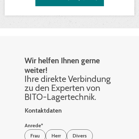
Wir helfen Ihnen gerne
weiter!
Ihre di­rek­te Ver­bin­dung
zu den Ex­per­ten von
BITO-La­ger­tech­nik.
Kontaktdaten
Anrede
*
Frau
Herr
Divers