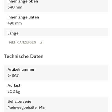
Innenlänge oben
540 mm
Innenlänge unten
498 mm
Länge
610 mm
MEHR ANZEIGEN
Nutzbare Innenhöhe im Stapel/gestapelt
210 mm
Technische Daten
Artikelnummer
6-16131
Auflast
200 kg
Behälterserie
Mehrwegbehälter MB