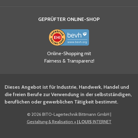
GEPRÜFTER ONLINE-SHOP
Ja, ich habe die
Online-Shopping mit
Datenschutzhinweise gelesen
Fairness & Transparenz!
und akzeptiere diese.
*
Ja, ich möchte mich für den
Dieses Angebot ist für Industrie, Handwerk, Handel und
BITO Newsletter Fachwissen
die freien Berufe zur Verwendung in der selbstständigen,
Intralogistiker anmelden.
beruflichen oder gewerblichen Tätigkeit bestimmt.
©
2026 BITO-Lagertechnik Bittmann GmbH
|
Ja, ich möchte mich für den
Gestaltung & Realisation
+ | LOUIS
INTERNET
BITO Shop-Newsletter
anmelden und keine Aktionen