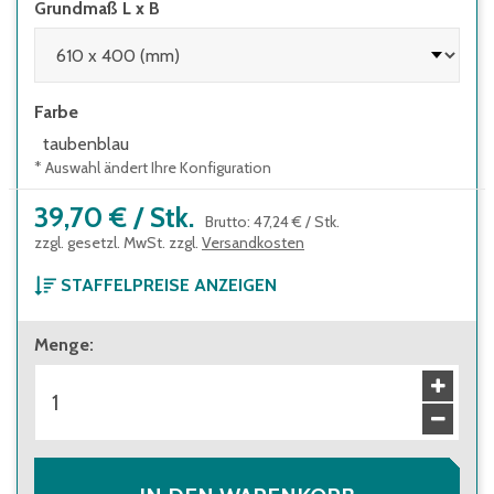
Grundmaß L x B
Farbe
taubenblau
* Auswahl ändert Ihre Konfiguration
39,70 €
/
Stk.
Brutto
:
47,24 €
/
Stk.
zzgl. gesetzl. MwSt. zzgl.
Versandkosten
STAFFELPREISE ANZEIGEN
ab 1 Stück
Menge
:
39,70 €
Brutto
:
47,24 €
ab 96 Stück
35,70 €
Brutto
:
42,48 €