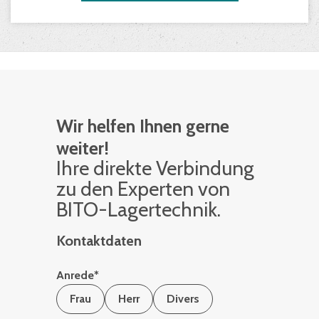
Wir helfen Ihnen gerne
weiter!
Ihre di­rek­te Ver­bin­dung
zu den Ex­per­ten von
BITO-La­ger­tech­nik.
Kontaktdaten
Anrede
*
Frau
Herr
Divers