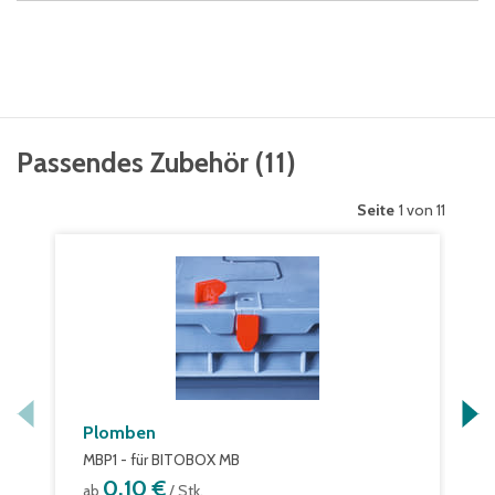
Passendes Zubehör
(
11
)
Seite
1 von 11
Plomben
MBP1 - für BITOBOX MB
0,10 €
ab
/ Stk.