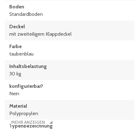
Boden
Standardboden
Deckel
mit zweiteiligem Klappdeckel
Farbe
taubenblau
Inhaltsbelastung
30 kg
konfigurierbar?
Nein
Material
Polypropylen
MEHR ANZEIGEN
Typen­be­zeich­nung
MBDU64221