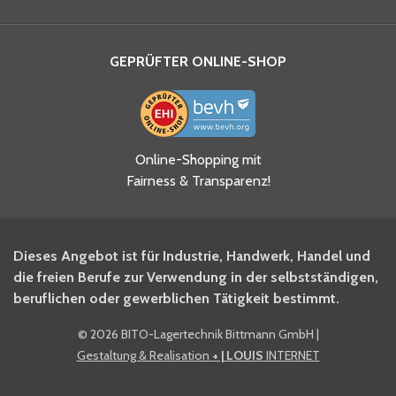
GEPRÜFTER ONLINE-SHOP
Ja, ich habe die
Online-Shopping mit
Datenschutzhinweise gelesen
Fairness & Transparenz!
und akzeptiere diese.
*
Ja, ich möchte mich für den
Dieses Angebot ist für Industrie, Handwerk, Handel und
BITO Newsletter Fachwissen
die freien Berufe zur Verwendung in der selbstständigen,
Intralogistiker anmelden.
beruflichen oder gewerblichen Tätigkeit bestimmt.
©
2026 BITO-Lagertechnik Bittmann GmbH
|
Ja, ich möchte mich für den
Gestaltung & Realisation
+ | LOUIS
INTERNET
BITO Shop-Newsletter
anmelden und keine Aktionen