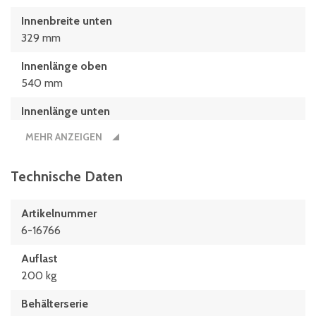
Innenbreite unten
329 mm
Innenlänge oben
540 mm
Innenlänge unten
498 mm
MEHR ANZEIGEN
Länge
610 mm
Technische Daten
Nutzbare Innenhöhe im Stapel/gestapelt
Artikelnummer
148 mm
6-16766
Auflast
200 kg
Behälterserie