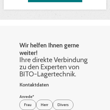
Wir helfen Ihnen gerne
weiter!
Ihre di­rek­te Ver­bin­dung
zu den Ex­per­ten von
BITO-La­ger­tech­nik.
Kontaktdaten
Anrede
*
Frau
Herr
Divers