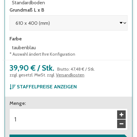
Standardboden
Grundmaß L x B
Farbe
taubenblau
* Auswahl ändert Ihre Konfiguration
39,90 €
/
Stk.
Brutto
:
47,48 €
/
Stk.
zzgl. gesetzl. MwSt. zzgl.
Versandkosten
STAFFELPREISE ANZEIGEN
ab 1 Stück
Menge
:
39,90 €
Brutto
:
47,48 €
ab 100 Stück
35,80 €
Brutto
:
42,60 €