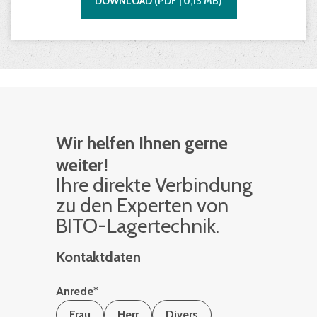
DOWNLOAD
(
PDF |
0,13
MB)
Wir helfen Ihnen gerne
weiter!
Ihre di­rek­te Ver­bin­dung
zu den Ex­per­ten von
BITO-La­ger­tech­nik.
Kontaktdaten
Anrede
*
Frau
Herr
Divers