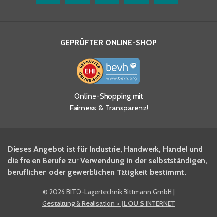
GEPRÜFTER ONLINE-SHOP
Ja, ich habe die
Online-Shopping mit
Datenschutzhinweise gelesen
Fairness & Transparenz!
und akzeptiere diese.
*
Ja, ich möchte mich für den
Dieses Angebot ist für Industrie, Handwerk, Handel und
BITO Newsletter Fachwissen
die freien Berufe zur Verwendung in der selbstständigen,
Intralogistiker anmelden.
beruflichen oder gewerblichen Tätigkeit bestimmt.
©
2026 BITO-Lagertechnik Bittmann GmbH
|
Ja, ich möchte mich für den
Gestaltung & Realisation
+ | LOUIS
INTERNET
BITO Shop-Newsletter