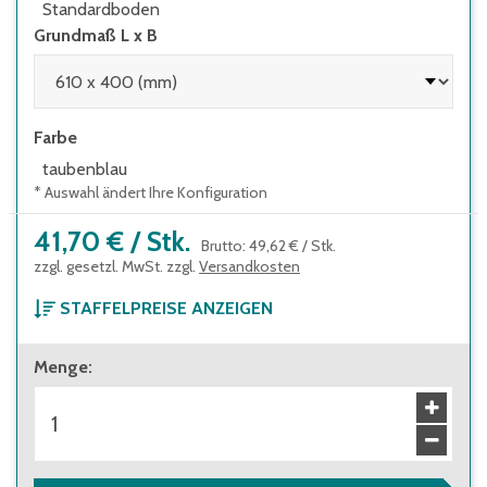
Standardboden
Grundmaß L x B
Farbe
taubenblau
* Auswahl ändert Ihre Konfiguration
41,70 €
/
Stk.
Brutto
:
49,62 €
/
Stk.
zzgl. gesetzl. MwSt. zzgl.
Versandkosten
STAFFELPREISE ANZEIGEN
ab 1 Stück
Menge
:
41,70 €
Brutto
:
49,62 €
ab 104 Stück
37,60 €
Brutto
:
44,74 €