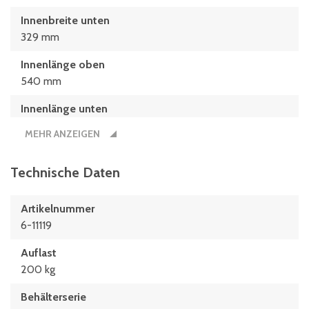
Innenbreite unten
329 mm
Innenlänge oben
540 mm
Innenlänge unten
498 mm
MEHR ANZEIGEN
Länge
610 mm
Technische Daten
Nutzbare Innenhöhe im Stapel/gestapelt
Artikelnummer
198 mm
6-11119
Auflast
200 kg
Behälterserie