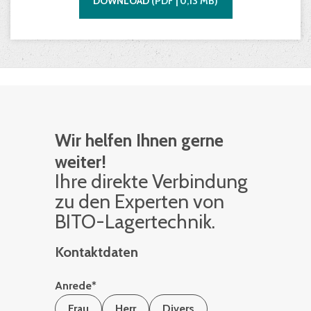
DOWNLOAD
(
PDF |
0,13
MB)
Wir helfen Ihnen gerne
weiter!
Ihre di­rek­te Ver­bin­dung
zu den Ex­per­ten von
BITO-La­ger­tech­nik.
Kontaktdaten
Anrede
*
Frau
Herr
Divers