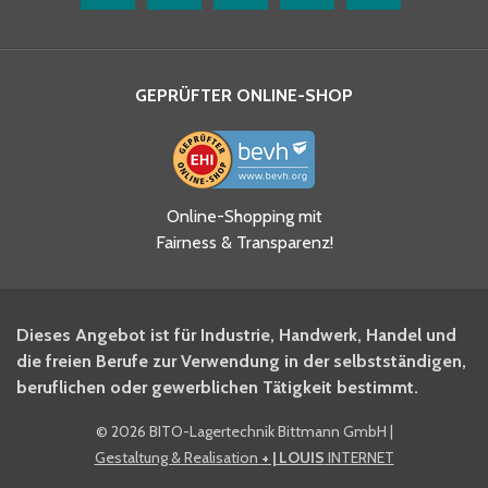
GEPRÜFTER ONLINE-SHOP
Ja, ich habe die
Online-Shopping mit
Datenschutzhinweise gelesen
Fairness & Transparenz!
und akzeptiere diese.
*
Ja, ich möchte mich für den
Dieses Angebot ist für Industrie, Handwerk, Handel und
BITO Newsletter Fachwissen
die freien Berufe zur Verwendung in der selbstständigen,
Intralogistiker anmelden.
beruflichen oder gewerblichen Tätigkeit bestimmt.
©
2026 BITO-Lagertechnik Bittmann GmbH
|
Ja, ich möchte mich für den
Gestaltung & Realisation
+ | LOUIS
INTERNET
BITO Shop-Newsletter