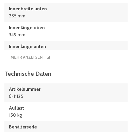
Innenbreite unten
235 mm
Innenlänge oben
349 mm
Innenlänge unten
313 mm
MEHR ANZEIGEN
Länge
410 mm
Technische Daten
Nutzbare Innenhöhe im Stapel/gestapelt
Artikelnummer
300 mm
6-11125
Auflast
150 kg
Behälterserie