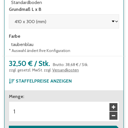
Standardboden
Grundmaß L x B
Farbe
taubenblau
* Auswahl ändert Ihre Konfiguration
32,50 €
/
Stk.
Brutto
:
38,68 €
/
Stk.
zzgl. gesetzl. MwSt. zzgl.
Versandkosten
STAFFELPREISE ANZEIGEN
ab 1 Stück
Menge
:
32,50 €
Brutto
:
38,68 €
ab 114 Stück
29,20 €
Brutto
:
34,75 €