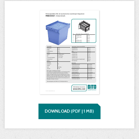
DOWNLOAD
(
PDF |
1
MB)