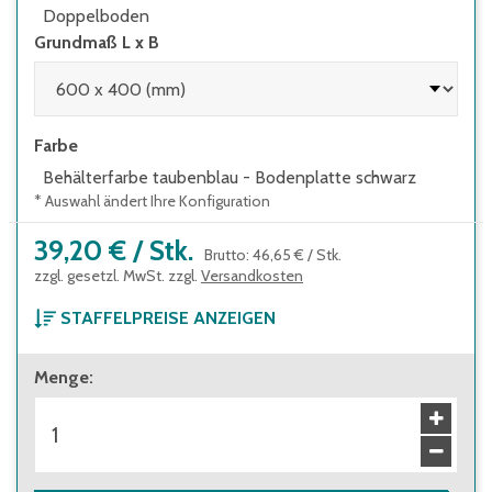
Doppelboden
Grundmaß L x B
Farbe
Behälterfarbe taubenblau - Bodenplatte schwarz
* Auswahl ändert Ihre Konfiguration
39,20 €
/
Stk.
Brutto
:
46,65 €
/
Stk.
zzgl. gesetzl. MwSt. zzgl.
Versandkosten
STAFFELPREISE ANZEIGEN
ab 1 Stück
Menge
:
39,20 €
Brutto
:
46,65 €
ab 80 Stück
34,90 €
Brutto
:
41,53 €