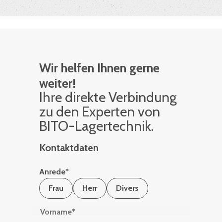
Wir helfen Ihnen gerne
weiter!
Ihre di­rek­te Ver­bin­dung
zu den Ex­per­ten von
BITO-La­ger­tech­nik.
Kontaktdaten
Anrede
*
Frau
Herr
Divers
Vorname
*