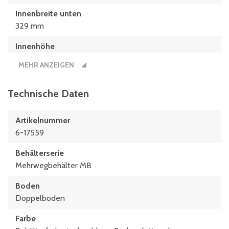
Innenbreite unten
329 mm
Innenhöhe
315 mm
MEHR ANZEIGEN
Innenlänge oben
540 mm
Technische Daten
Innenlänge unten
Artikelnummer
498 mm
6-17559
Länge
Behälterserie
600 mm
Mehrwegbehälter MB
Boden
Doppelboden
Farbe