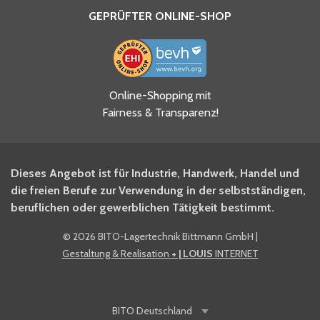
GEPRÜFTER ONLINE-SHOP
Ja, ich habe die
Online-Shopping mit
Datenschutzhinweise gelesen
Fairness & Transparenz!
und akzeptiere diese.
*
Ja, ich möchte mich für den
Dieses Angebot ist für Industrie, Handwerk, Handel und
BITO Newsletter Fachwissen
die freien Berufe zur Verwendung in der selbstständigen,
Intralogistiker anmelden.
beruflichen oder gewerblichen Tätigkeit bestimmt.
©
2026 BITO-Lagertechnik Bittmann GmbH
|
Ja, ich möchte mich für den
Gestaltung & Realisation
+ | LOUIS
INTERNET
BITO Shop-Newsletter
anmelden und keine Aktionen
und Rabatte mehr verpassen.
BITO
Deutschland