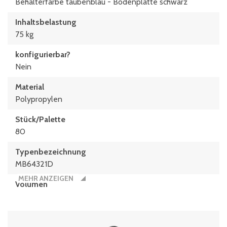
Behälterfarbe taubenblau - Bodenplatte schwarz
Inhaltsbelastung
75 kg
konfigurierbar?
Nein
Material
Polypropylen
Stück/Palette
80
Typen­be­zeich­nung
MB64321D
MEHR ANZEIGEN
Volumen
58 Liter