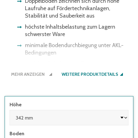
Doppelböden zeichnen sich durch hohe
Laufruhe auf Fördertechnikanlagen,
Stabilität und Sauberkeit aus
höchste Inhaltsbelastung zum Lagern
schwerster Ware
minimale Bodendurchbiegung unter AKL-
Bedingungen
perfekter Behälter zum Transportieren,
Lagern und Kommissionieren
MEHR ANZEIGEN
WEITERE PRODUKTDETAILS
Bitte beachten Sie: Einige
Lichtschrankensysteme erkennen die
schwarze Bodenfarbe nicht - gerne bieten
wir Ihnen den Boden auch in der
Höhe
Behälterfarbe an.
Boden