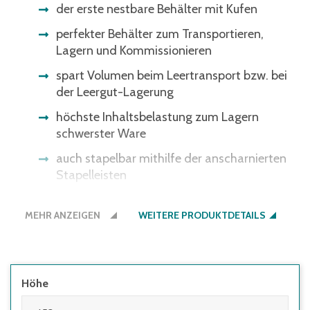
der erste nestbare Behälter mit Kufen
perfekter Behälter zum Transportieren,
Lagern und Kommissionieren
spart Volumen beim Leertransport bzw. bei
der Leergut-Lagerung
höchste Inhaltsbelastung zum Lagern
schwerster Ware
auch stapelbar mithilfe der anscharnierten
Stapelleisten
Bitte beachten Sie: Einige
MEHR ANZEIGEN
Lichtschrankensysteme erkennen die
WEITERE PRODUKTDETAILS
schwarze Bodenfarbe nicht - gerne bieten
wir Ihnen den Boden auch in der
Behälterfarbe an.
Höhe