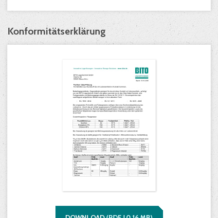
Konformitätserklärung
DOWNLOAD
(
PDF |
0,16
MB)