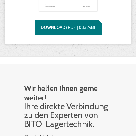
DOWNLOAD
(
PDF |
0,13
MB)
Wir helfen Ihnen gerne
weiter!
Ihre di­rek­te Ver­bin­dung
zu den Ex­per­ten von
BITO-La­ger­tech­nik.