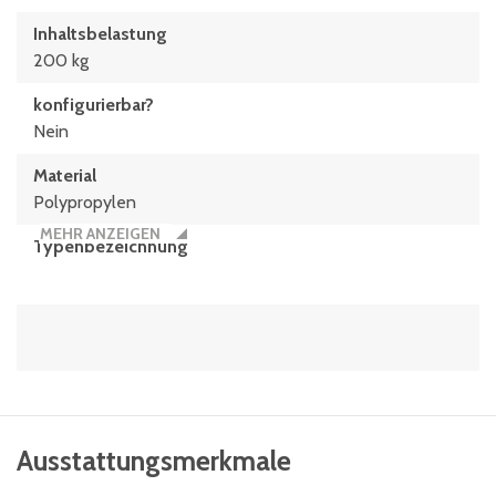
Inhaltsbelastung
200 kg
konfigurierbar?
Nein
Material
Polypropylen
MEHR ANZEIGEN
Typen­be­zeich­nung
MBB86321DKUFE
Volumen
109 Liter
Ausstattungsmerkmale