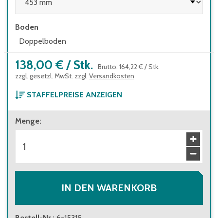
Boden
Doppelboden
138,00 €
/
Stk.
Brutto
:
164,22 €
/
Stk.
zzgl. gesetzl. MwSt. zzgl.
Versandkosten
STAFFELPREISE ANZEIGEN
ab 1 Stück
Menge
:
138,00 €
Brutto
:
164,22 €
ab 26 Stück
125,00 €
Brutto
:
148,75 €
IN DEN WARENKORB
Bestell-Nr.
:
6-15315