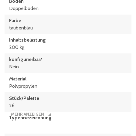
Boden
Doppelboden
Farbe
taubenblau
Inhaltsbelastung
200 kg
konfigurierbar?
Nein
Material
Polypropylen
Stück/Palette
26
MEHR ANZEIGEN
Typen­be­zeich­nung
MBB86321D