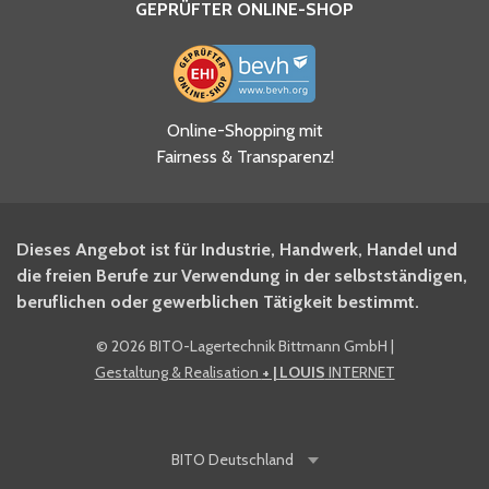
GEPRÜFTER ONLINE-SHOP
Ja, ich habe die
Online-Shopping mit
Datenschutzhinweise gelesen
Fairness & Transparenz!
und akzeptiere diese.
*
Ja, ich möchte mich für den
Dieses Angebot ist für Industrie, Handwerk, Handel und
BITO Newsletter Fachwissen
die freien Berufe zur Verwendung in der selbstständigen,
Intralogistiker anmelden.
beruflichen oder gewerblichen Tätigkeit bestimmt.
©
2026 BITO-Lagertechnik Bittmann GmbH
|
Ja, ich möchte mich für den
Gestaltung & Realisation
+ | LOUIS
INTERNET
BITO Shop-Newsletter
anmelden und keine Aktionen
und Rabatte mehr verpassen.
BITO
Deutschland