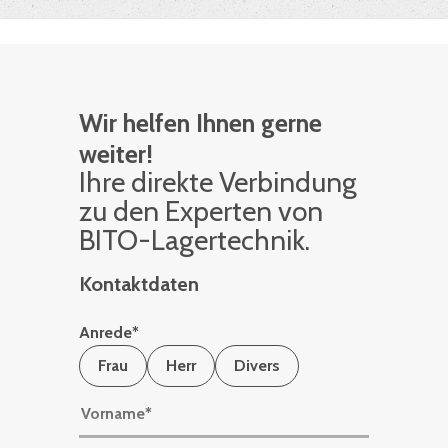
Wir helfen Ihnen gerne
weiter!
Ihre di­rek­te Ver­bin­dung
zu den Ex­per­ten von
BITO-La­ger­tech­nik.
Kontaktdaten
Anrede
*
Frau
Herr
Divers
Vorname
*