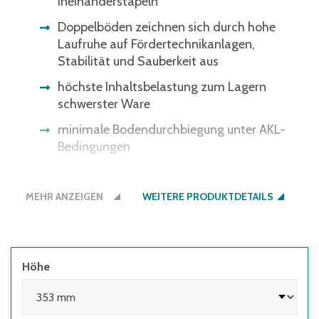
Ineinanderstapeln
Doppelböden zeichnen sich durch hohe
Laufruhe auf Fördertechnikanlagen,
Stabilität und Sauberkeit aus
höchste Inhaltsbelastung zum Lagern
schwerster Ware
minimale Bodendurchbiegung unter AKL-
Bedingungen
auch stapelbar mithilfe der anscharnierten
Stapelleisten
MEHR ANZEIGEN
WEITERE PRODUKTDETAILS
Bitte beachten Sie: Einige
Lichtschrankensysteme erkennen die
schwarze Bodenfarbe nicht - gerne bieten
wir Ihnen den Boden auch in der
Höhe
Behälterfarbe an.