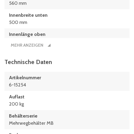
560 mm
Innenbreite unten
500 mm
Innenlänge oben
742 mm
MEHR ANZEIGEN
Innenlänge unten
682 mm
Technische Daten
Länge
Artikelnummer
800 mm
6-15254
Nutzbare Innenhöhe im Stapel/gestapelt
Auflast
289 mm
200 kg
Behälterserie
Mehrwegbehälter MB