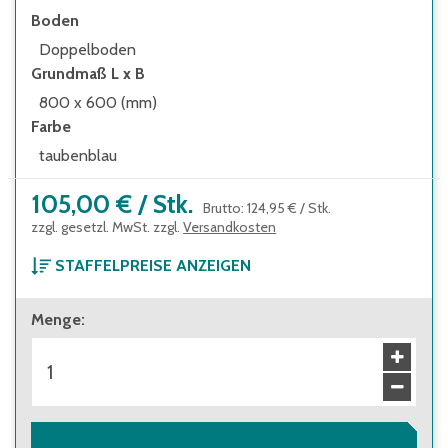
Boden
Doppelboden
Grundmaß L x B
800 x 600 (mm)
Farbe
taubenblau
105,00 €
/
Stk.
Brutto
:
124,95 €
/
Stk.
zzgl. gesetzl. MwSt. zzgl.
Versandkosten
STAFFELPREISE ANZEIGEN
ab 1 Stück
Menge
:
105,00 €
Brutto
:
124,95 €
ab 40 Stück
94,00 €
Brutto
:
111,86 €