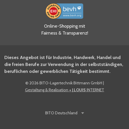
Ja, ich habe die
Online-Shopping mit
Datenschutzhinweise gelesen
Fairness & Transparenz!
und akzeptiere diese.
*
Ja, ich möchte mich für den
Dieses Angebot ist für Industrie, Handwerk, Handel und
BITO Newsletter Fachwissen
die freien Berufe zur Verwendung in der selbstständigen,
Intralogistiker anmelden.
beruflichen oder gewerblichen Tätigkeit bestimmt.
©
2026 BITO-Lagertechnik Bittmann GmbH
|
Ja, ich möchte mich für den
Gestaltung & Realisation
+ | LOUIS
INTERNET
BITO Shop-Newsletter
anmelden und keine Aktionen
und Rabatte mehr verpassen.
BITO
Deutschland
Anti-Robot Verification