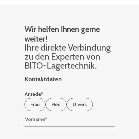
Wir helfen Ihnen gerne
weiter!
Ihre di­rek­te Ver­bin­dung
zu den Ex­per­ten von
BITO-La­ger­tech­nik.
Kontaktdaten
Anrede
*
Frau
Herr
Divers
Vorname
*