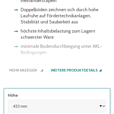
Ineinanderstapeln
Doppelböden zeichnen sich durch hohe
Laufruhe auf Fördertechnikanlagen,
Stabilität und Sauberkeit aus
höchste Inhaltsbelastung zum Lagern
schwerster Ware
minimale Bodendurchbiegung unter AKL-
Bedingungen
im geschlossenen Zustand stapelbar
MEHR ANZEIGEN
Bitte beachten Sie: Einige
WEITERE PRODUKTDETAILS
Lichtschrankensysteme erkennen die
schwarze Bodenfarbe nicht - gerne bieten
wir Ihnen den Boden auch in der
Behälterfarbe an.
Höhe