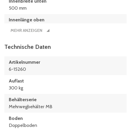
Innenbreite unten
500 mm
Innenlänge oben
742 mm
MEHR ANZEIGEN
Innenlänge unten
682 mm
Technische Daten
Länge
Artikelnummer
800 mm
6-15260
Nutzbare Innenhöhe im Stapel/gestapelt
Auflast
389 mm
300 kg
Behälterserie
Mehrwegbehälter MB
Boden
Doppelboden