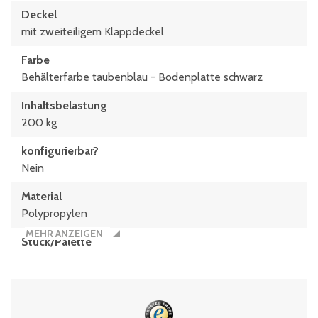
Deckel
mit zweiteiligem Klappdeckel
Farbe
Behälterfarbe taubenblau - Bodenplatte schwarz
Inhaltsbelastung
200 kg
konfigurierbar?
Nein
Material
Polypropylen
MEHR ANZEIGEN
Stück/Palette
24
Typen­be­zeich­nung
MBD86421D