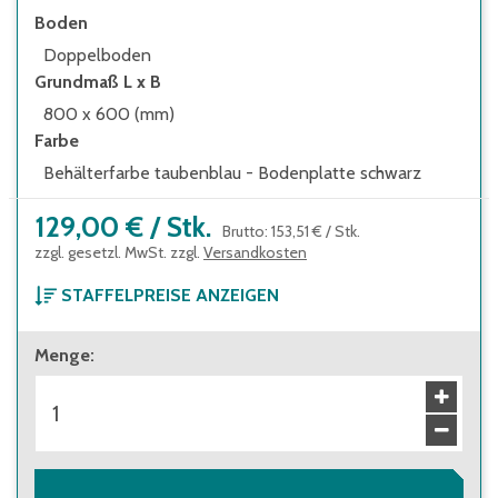
Boden
Doppelboden
Grundmaß L x B
800 x 600 (mm)
Farbe
Behälterfarbe taubenblau - Bodenplatte schwarz
129,00 €
/
Stk.
Brutto
:
153,51 €
/
Stk.
zzgl. gesetzl. MwSt. zzgl.
Versandkosten
STAFFELPREISE ANZEIGEN
ab 1 Stück
Menge
:
129,00 €
Brutto
:
153,51 €
ab 30 Stück
115,00 €
Brutto
:
136,85 €