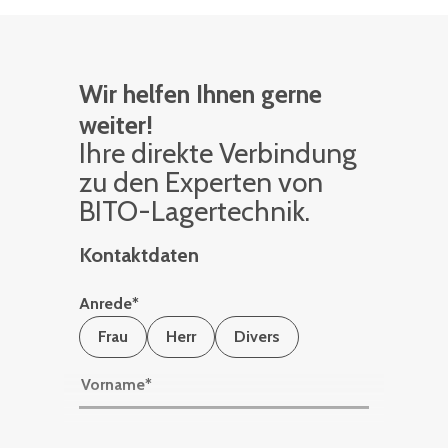
Wir helfen Ihnen gerne
weiter!
Ihre di­rek­te Ver­bin­dung
zu den Ex­per­ten von
BITO-La­ger­tech­nik.
Kontaktdaten
Anrede
*
Frau
Herr
Divers
Vorname
*