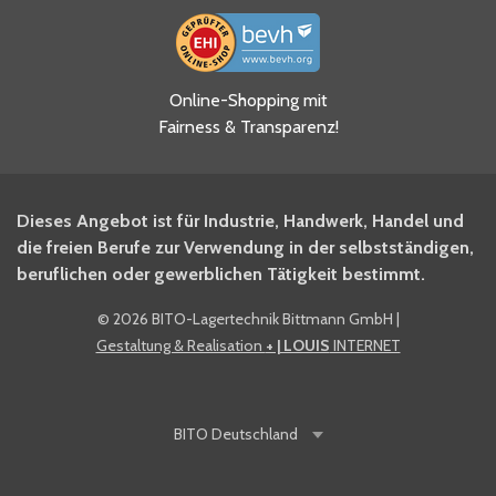
Ja, ich habe die
Online-Shopping mit
Datenschutzhinweise gelesen
Fairness & Transparenz!
und akzeptiere diese.
*
Ja, ich möchte mich für den
Dieses Angebot ist für Industrie, Handwerk, Handel und
BITO Newsletter Fachwissen
die freien Berufe zur Verwendung in der selbstständigen,
Intralogistiker anmelden.
beruflichen oder gewerblichen Tätigkeit bestimmt.
©
2026 BITO-Lagertechnik Bittmann GmbH
|
Ja, ich möchte mich für den
Gestaltung & Realisation
+ | LOUIS
INTERNET
BITO Shop-Newsletter
anmelden und keine Aktionen
und Rabatte mehr verpassen.
BITO
Deutschland
Anti-Robot Verification