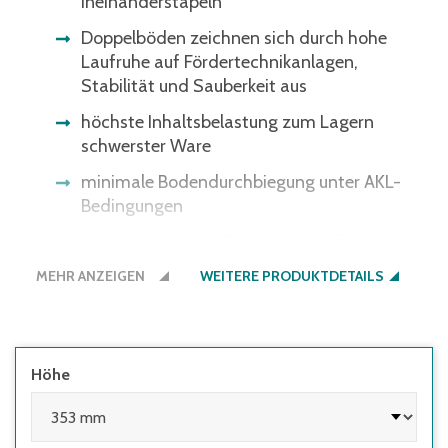
Ineinanderstapeln
Doppelböden zeichnen sich durch hohe
Laufruhe auf Fördertechnikanlagen,
Stabilität und Sauberkeit aus
höchste Inhaltsbelastung zum Lagern
schwerster Ware
minimale Bodendurchbiegung unter AKL-
Bedingungen
im geschlossenen Zustand stapelbar
MEHR ANZEIGEN
Bitte beachten Sie: Einige
WEITERE PRODUKTDETAILS
Lichtschrankensysteme erkennen die
schwarze Bodenfarbe nicht - gerne bieten
wir Ihnen den Boden auch in der
Behälterfarbe an.
Höhe