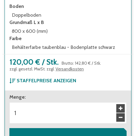
Boden
Doppelboden
Grundmaß L x B
800 x 600 (mm)
Farbe
Behälterfarbe taubenblau - Bodenplatte schwarz
120,00 €
/
Stk.
Brutto
:
142,80 €
/
Stk.
zzgl. gesetzl. MwSt. zzgl.
Versandkosten
STAFFELPREISE ANZEIGEN
ab 1 Stück
Menge
:
120,00 €
Brutto
:
142,80 €
ab 40 Stück
107,00 €
Brutto
:
127,33 €