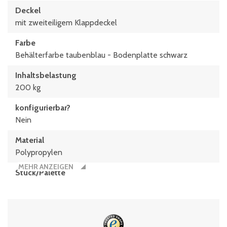
Deckel
mit zweiteiligem Klappdeckel
Farbe
Behälterfarbe taubenblau - Bodenplatte schwarz
Inhaltsbelastung
200 kg
konfigurierbar?
Nein
Material
Polypropylen
MEHR ANZEIGEN
Stück/Palette
26
Typen­be­zeich­nung
MBD86321D