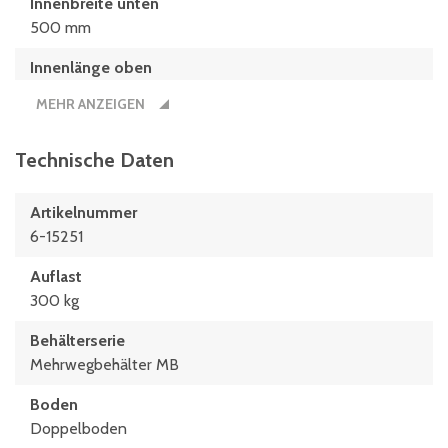
Innenbreite unten
500 mm
Innenlänge oben
742 mm
MEHR ANZEIGEN
Innenlänge unten
682 mm
Technische Daten
Länge
Artikelnummer
800 mm
6-15251
Nutzbare Innenhöhe im Stapel/gestapelt
Auflast
289 mm
300 kg
Behälterserie
Mehrwegbehälter MB
Boden
Doppelboden