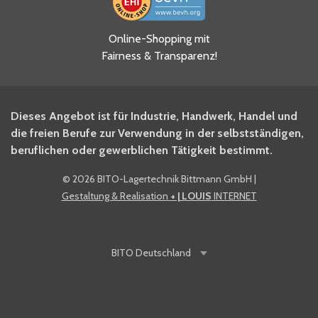
Ja, ich habe die
Online-Shopping mit
Datenschutzhinweise gelesen
Fairness & Transparenz!
und akzeptiere diese.
*
Ja, ich möchte mich für den
Dieses Angebot ist für Industrie, Handwerk, Handel und
BITO Newsletter Fachwissen
die freien Berufe zur Verwendung in der selbstständigen,
Intralogistiker anmelden.
beruflichen oder gewerblichen Tätigkeit bestimmt.
©
2026 BITO-Lagertechnik Bittmann GmbH
|
Ja, ich möchte mich für den
Gestaltung & Realisation
+ | LOUIS
INTERNET
BITO Shop-Newsletter
anmelden und keine Aktionen
und Rabatte mehr verpassen.
BITO
Deutschland
Anti-Robot Verification
Click to start verification
Friendly
Captcha ⇗