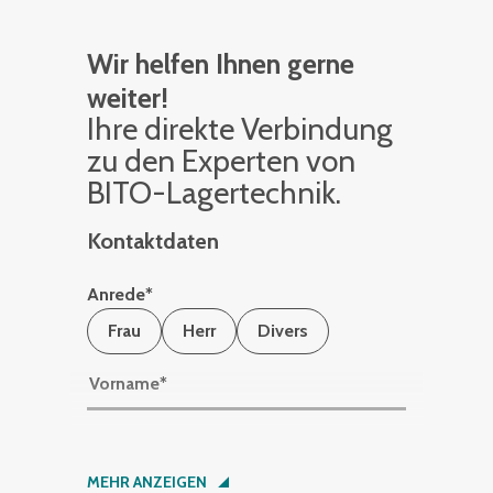
Wir helfen Ihnen gerne
weiter!
Ihre di­rek­te Ver­bin­dung
zu den Ex­per­ten von
BITO-La­ger­tech­nik.
Kontaktdaten
Anrede
*
Frau
Herr
Divers
Vorname
*
Nachname
*
MEHR ANZEIGEN