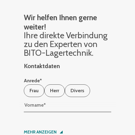
Wir helfen Ihnen gerne
weiter!
Ihre di­rek­te Ver­bin­dung
zu den Ex­per­ten von
BITO-La­ger­tech­nik.
Kontaktdaten
Anrede
*
Frau
Herr
Divers
Vorname
*
Nachname
*
MEHR ANZEIGEN