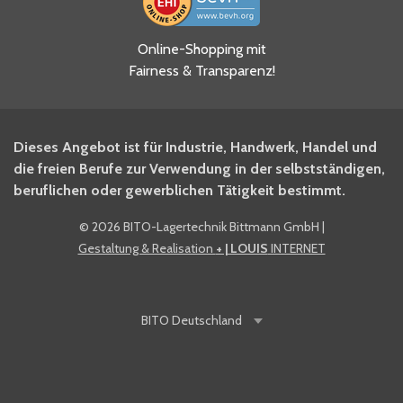
Ja, ich habe die
Online-Shopping mit
Datenschutzhinweise gelesen
Fairness & Transparenz!
und akzeptiere diese.
*
Ja, ich möchte mich für den
Dieses Angebot ist für Industrie, Handwerk, Handel und
BITO Newsletter Fachwissen
die freien Berufe zur Verwendung in der selbstständigen,
Intralogistiker anmelden.
beruflichen oder gewerblichen Tätigkeit bestimmt.
©
2026 BITO-Lagertechnik Bittmann GmbH
|
Ja, ich möchte mich für den
Gestaltung & Realisation
+ | LOUIS
INTERNET
BITO Shop-Newsletter
anmelden und keine Aktionen
und Rabatte mehr verpassen.
BITO
Deutschland
Anti-Robot Verification
Click to start verification
Friendly
Captcha ⇗