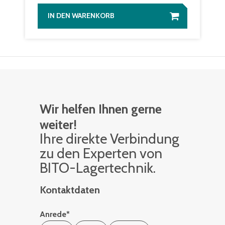
IN DEN WARENKORB
Wir helfen Ihnen gerne
weiter!
Ihre di­rek­te Ver­bin­dung
zu den Ex­per­ten von
BITO-La­ger­tech­nik.
Kontaktdaten
Anrede
*