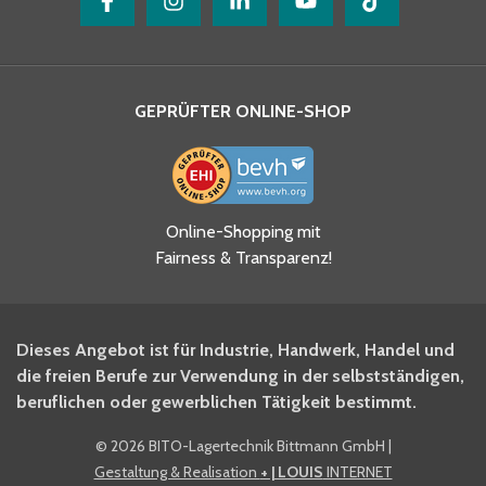
GEPRÜFTER ONLINE-SHOP
Ja, ich habe die
Online-Shopping mit
Datenschutzhinweise gelesen
Fairness & Transparenz!
und akzeptiere diese.
*
Ja, ich möchte mich für den
Dieses Angebot ist für Industrie, Handwerk, Handel und
BITO Newsletter Fachwissen
die freien Berufe zur Verwendung in der selbstständigen,
Intralogistiker anmelden.
beruflichen oder gewerblichen Tätigkeit bestimmt.
©
2026 BITO-Lagertechnik Bittmann GmbH
|
Ja, ich möchte mich für den
Gestaltung & Realisation
+ | LOUIS
INTERNET
BITO Shop-Newsletter