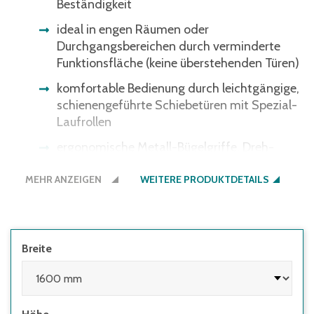
Beständigkeit
ideal in engen Räumen oder
Durchgangsbereichen durch verminderte
Funktionsfläche (keine überstehenden Türen)
komfortable Bedienung durch leichtgängige,
schienengeführte Schiebetüren mit Spezial-
Laufrollen
ergonomische Metall-Bügelgriffe, Dreh-
Druckzylinderschloss mit 2 Schlüsseln
MEHR ANZEIGEN
WEITERE PRODUKTDETAILS
hohe Tragkraft pro Einlegeboden 70 kg,
flexibel verstellbar im 15 mm Raster
Schrank- und Fußbodenschutz durch
integrierte Kunststoffgleiter
Breite
Korpus und Türen lackiert in RAL 7035
Lichtgrau - andere Farbkombinationen auf
Anfrage