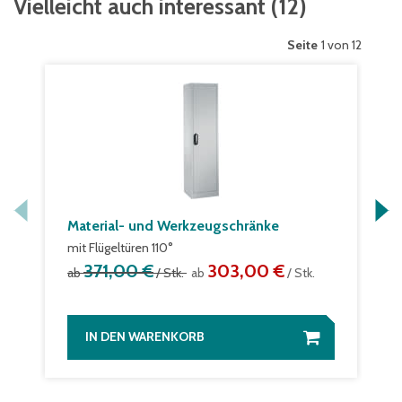
Vielleicht auch interessant
(
12
)
Seite
1 von 12
Material- und Werkzeugschränke
mit Flügeltüren 110°
371,00 €
303,00 €
ab
/ Stk.
ab
/ Stk.
IN DEN WARENKORB