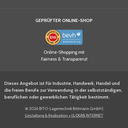
GEPRÜFTER ONLINE-SHOP
Ja, ich habe die
Online-Shopping mit
Datenschutzhinweise gelesen
Fairness & Transparenz!
und akzeptiere diese.
*
Ja, ich möchte mich für den
Dieses Angebot ist für Industrie, Handwerk, Handel und
BITO Newsletter Fachwissen
die freien Berufe zur Verwendung in der selbstständigen,
Intralogistiker anmelden.
beruflichen oder gewerblichen Tätigkeit bestimmt.
©
2026 BITO-Lagertechnik Bittmann GmbH
|
Ja, ich möchte mich für den
Gestaltung & Realisation
+ | LOUIS
INTERNET
BITO Shop-Newsletter
anmelden und keine Aktionen