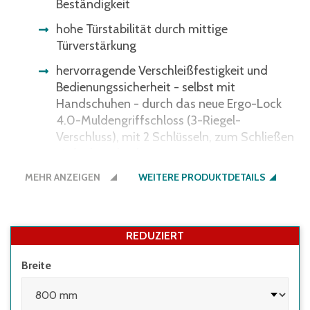
Beständigkeit
hohe Türstabilität durch mittige
Türverstärkung
hervorragende Verschleißfestigkeit und
Bedienungssicherheit - selbst mit
Handschuhen - durch das neue Ergo-Lock
4.0-Muldengriffschloss (3-Riegel-
Verschluss), mit 2 Schlüsseln, zum Schließen
einfach zudrücken!
MEHR ANZEIGEN
Schrank- und Fußbodenschutz durch
WEITERE PRODUKTDETAILS
integrierte Kunststoffgleiter
Korpus und Türen lackiert in RAL 7035
Lichtgrau - andere Farbkombinationen auf
REDUZIERT
Anfrage
Breite
hohe Tragkraft pro verzinktem Einlegeboden
70 kg, flexibel verstellbar im 15 mm Raster