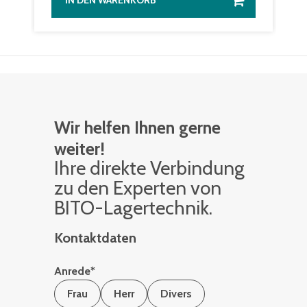
IN DEN WARENKORB
Wir helfen Ihnen gerne
weiter!
Ihre di­rek­te Ver­bin­dung
zu den Ex­per­ten von
BITO-La­ger­tech­nik.
Kontaktdaten
Anrede
*
Frau
Herr
Divers