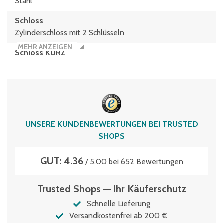
Stahl
Schloss
Zylinderschloss mit 2 Schlüsseln
MEHR ANZEIGEN
Schloss KURZ
Zylinderschloss
Tragkraft Einlegeböden
70 kg
Verschlussart
UNSERE KUNDENBEWERTUNGEN BEI TRUSTED
3-Riegel-Verschluss
SHOPS
Zertifikat-Auszeichnung
GUT: 4.36
TÜV Thüringen
/ 5.00 bei 652 Bewertungen
Trusted Shops — Ihr Käuferschutz
Schnelle Lieferung
Versandkostenfrei ab 200 €