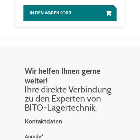
IN DEN WARENKORB
Wir helfen Ihnen gerne
weiter!
Ihre di­rek­te Ver­bin­dung
zu den Ex­per­ten von
BITO-La­ger­tech­nik.
Kontaktdaten
Anrede
*