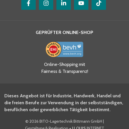
GEPRÜFTER ONLINE-SHOP
Ja, ich habe die
Online-Shopping mit
Datenschutzhinweise gelesen
Fairness & Transparenz!
und akzeptiere diese.
*
Ja, ich möchte mich für den
Dieses Angebot ist für Industrie, Handwerk, Handel und
BITO Newsletter Fachwissen
die freien Berufe zur Verwendung in der selbstständigen,
Intralogistiker anmelden.
beruflichen oder gewerblichen Tätigkeit bestimmt.
©
2026 BITO-Lagertechnik Bittmann GmbH
|
Ja, ich möchte mich für den
Gestaltung & Realisation
+ | LOUIS
INTERNET