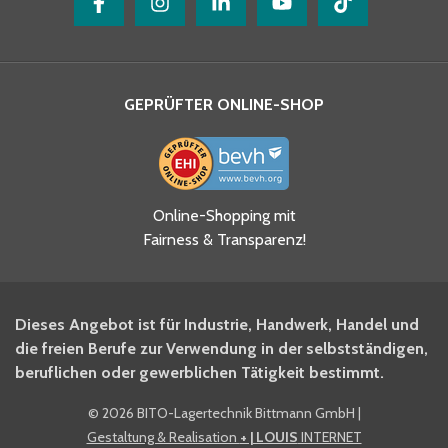
GEPRÜFTER ONLINE-SHOP
Ja, ich habe die
Online-Shopping mit
Datenschutzhinweise gelesen
Fairness & Transparenz!
und akzeptiere diese.
*
Ja, ich möchte mich für den
Dieses Angebot ist für Industrie, Handwerk, Handel und
BITO Newsletter Fachwissen
die freien Berufe zur Verwendung in der selbstständigen,
Intralogistiker anmelden.
beruflichen oder gewerblichen Tätigkeit bestimmt.
©
2026 BITO-Lagertechnik Bittmann GmbH
|
Ja, ich möchte mich für den
Gestaltung & Realisation
+ | LOUIS
INTERNET
BITO Shop-Newsletter