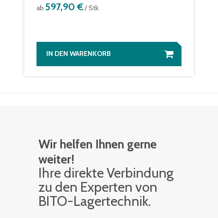
597,90 €
ab
/ Stk.
IN DEN WARENKORB
Wir helfen Ihnen gerne
weiter!
Ihre di­rek­te Ver­bin­dung
zu den Ex­per­ten von
BITO-La­ger­tech­nik.